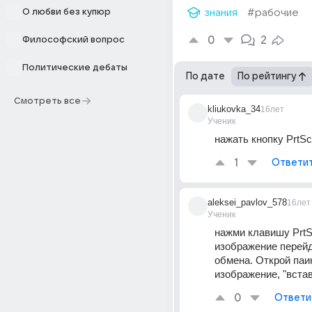
О любви без купюр
знания
#рабочие
0
2
Философский вопрос
Политические дебаты
По дате
По рейтингу
Смотреть все
kliukovka_34
16лет
Ученик
нажать кнопку PrtScr
1
Ответи
aleksei_pavlov_578
16лет
Ученик
нажми клавишу PrtSc
изображение перейд
обмена. Открой паин
изображение, "встав
0
Ответи