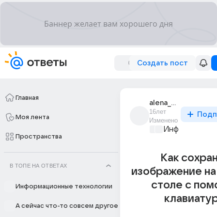
Создать пост
Главная
alena_popova_23
16лет
Подп
Моя лента
Изменено
Информационн
Пространства
Как сохра
В ТОПЕ НА ОТВЕТАХ
изображение на
столе с по
Информационные технологии
клавиату
А сейчас что-то совсем другое