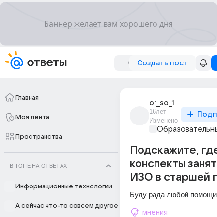
Создать пост
Главная
or_so_1
16лет
Подп
Моя лента
Изменено
Образовательны
Пространства
Подскажите, гд
конспекты занят
В ТОПЕ НА ОТВЕТАХ
ИЗО в старшей 
Информационные технологии
Буду рада любой помощи)
А сейчас что-то совсем другое
мнения