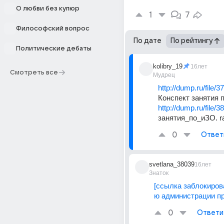
О любви без купюр
1
7
Философский вопрос
По дате
По рейтингу
Политические дебаты
kolibry_19
16лет
Смотреть все
Мудрец
http://dump.ru/file/
Конспект занятия 
http://dump.ru/file/
занятия_по_иЗО. r
0
Ответ
svetlana_38039
16лет
Знаток
[ссылка заблокиров
ю администрации пр
0
Ответи