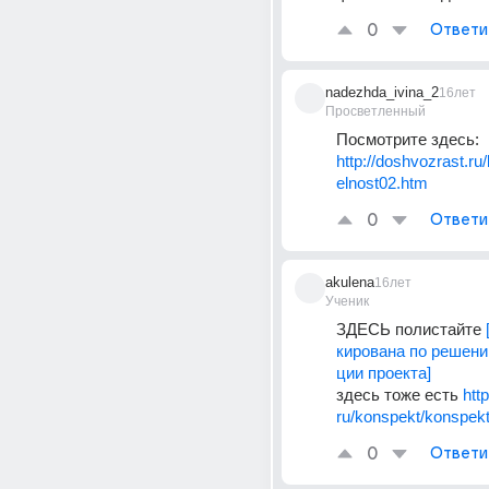
0
Ответи
nadezhda_ivina_2
16лет
Просветленный
Посмотрите здесь: 
http://doshvozrast.ru
elnost02.htm
0
Ответи
akulena
16лет
Ученик
ЗДЕСЬ полистайте 
кирована по решен
ции проекта]
здесь тоже есть 
htt
ru/konspekt/konspek
0
Ответи