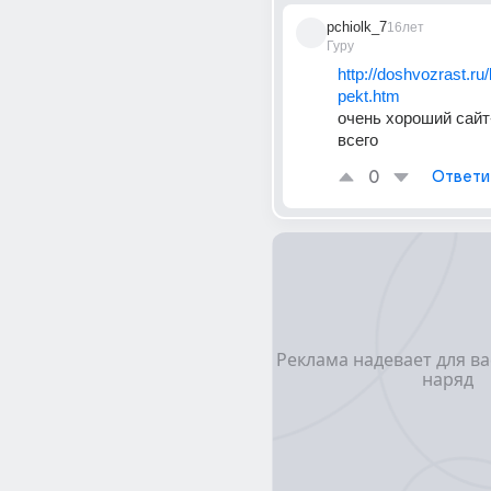
pchiolk_7
16лет
Гуру
http://doshvozrast.r
pekt.htm
очень хороший сайт-
всего
0
Ответи