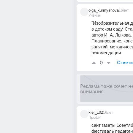
olga_kurmyshova
16лет
Ученик
"Изобразительная д
в детском саду. Ста
автор И. А. Лыкова. 
Планирование, конс
занятий, методическ
рекомендации.
0
Ответи
kler_102
16лет
Профи
сайт газеты 1сентяб
фестиваль педагоги