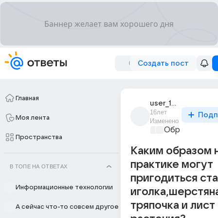
Создать пост
Главная
user_14670631
16лет
Подп
Моя лента
Изменено
Образователь
Пространства
Каким образом 
практике могут
В ТОПЕ НА ОТВЕТАХ
пригодиться ста
Информационные технологии
иголка,шерстян
тряпочка и лист
А сейчас что-то совсем другое