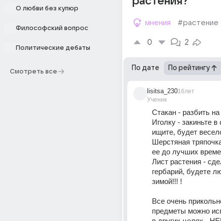
растения?
О любви без купюр
мнения
#растение
Философский вопрос
0
2
Политические дебаты
По дате
По рейтингу
Смотреть все
lisitsa_230
16лет
Ученик
Стакан - разбить на
Иголку - закиньте в с
ищите, будет весело
Шерстяная тряпочка 
Лист растения - сде
гербарий, будете л
зимой!!! !
Все очень прикольно
предметы можно исп
в других целях - Н