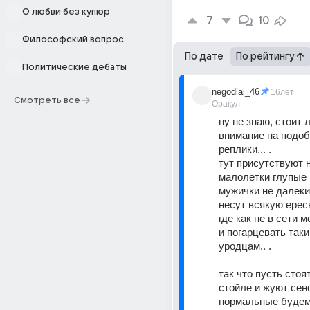
О любви без купюр
7
10
Философский вопрос
По дате
По рейтингу
Политические дебаты
negodiai_46
16лет
Смотреть все
Оракул
ну не знаю, стоит 
внимание на подоб
реплики... .
тут присутствуют н
малолетки глупые п
мужички не далекие
несут всякую ересь.
где как не в сети м
и погарцевать таки
уродцам.. . 
так что пусть стоят
стойле и жуют сено
нормальные будем