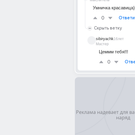
Мыслитель
Умничка красавица)
0
Ответи
Скрыть ветку
sibiryachk
16лет
Мастер
Цеммм тебя!!!
0
Отве