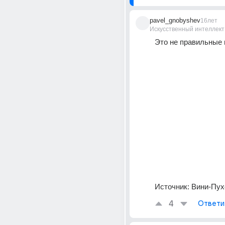
pavel_gnobyshev
16лет
Искусственный интеллект
Это не правильные п
Источник:
Вини-Пух
4
Ответи