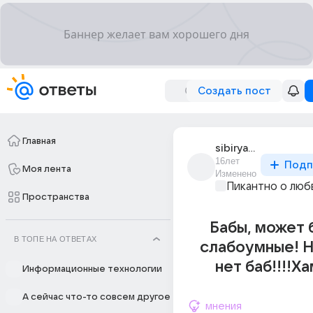
Создать пост
Главная
sibiryachk
16лет
Подп
Моя лента
Изменено
Пикантно о люб
Пространства
Бабы, может б
В ТОПЕ НА ОТВЕТАХ
слабоумные! Н
нет баб!!!!Х
Информационные технологии
А сейчас что-то совсем другое
мнения