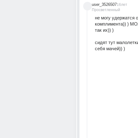
user_3526507
16лет
Просветленный
не могу удержатся о
комплимента)) ) МО
так их)) ) 
сидят тут малолетки
себя мачей)) ) 