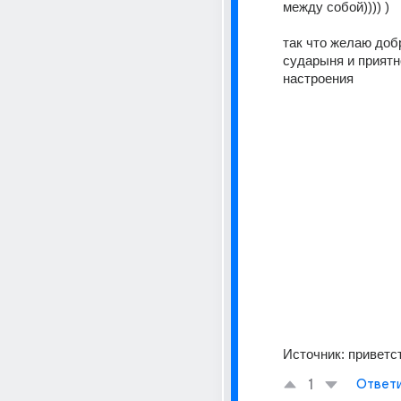
между собой)))) ) 
так что желаю добр
сударыня и приятно
настроения 
Источник:
приветс
1
Ответ