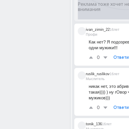
ivan_zimin_22
16лет
Профи
Как нет? Я подозрев
одни мужики!!!
0
Ответи
ruslik_ruslikov
16лет
Мыслитель
никак нет, это абрив
такая)))) ) ну гОвор 
мужиков)))
0
Ответи
tonik_136
16лет