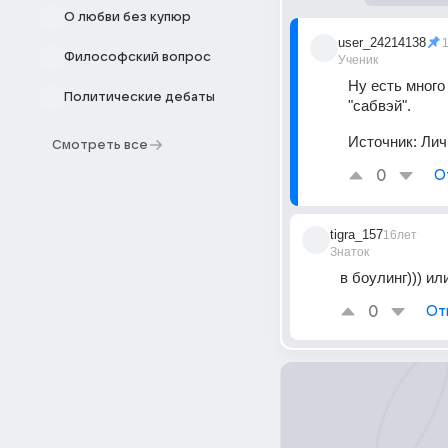
О любви без купюр
user_24214138
Философский вопрос
Ученик
Ну есть много 
Политические дебаты
"сабвэй".
Источник:
Лич
Смотреть все
0
О
tigra_157
16лет
Знаток
в боулинг))) ил
0
От