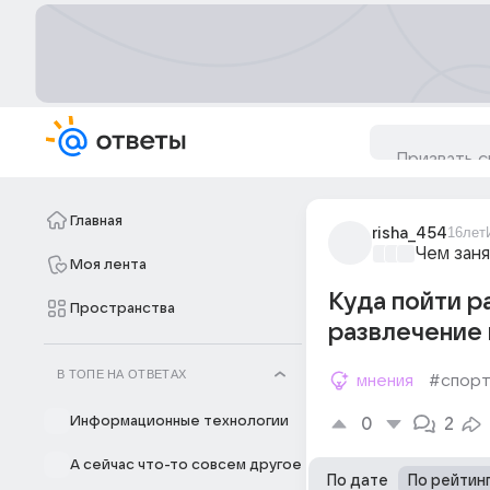
Главная
risha_454
16лет
Чем заня
Моя лента
Куда пойти р
Пространства
развлечение 
В ТОПЕ НА ОТВЕТАХ
мнения
#спор
Информационные технологии
0
2
А сейчас что-то совсем другое
По дате
По рейтин