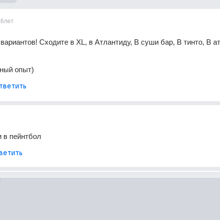
16лет
вариантов! Сходите в XL, в Атлантиду, В суши бар, В тинто, В ат
ный опыт)
тветить
и в пейнтбол
ветить