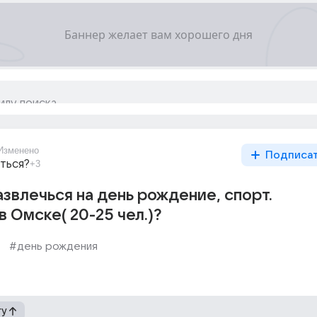
Изменено
Подписа
ться?
+3
азвлечься на день рождение, спорт.
в Омске( 20-25 чел.)?
т
#день рождения
гу