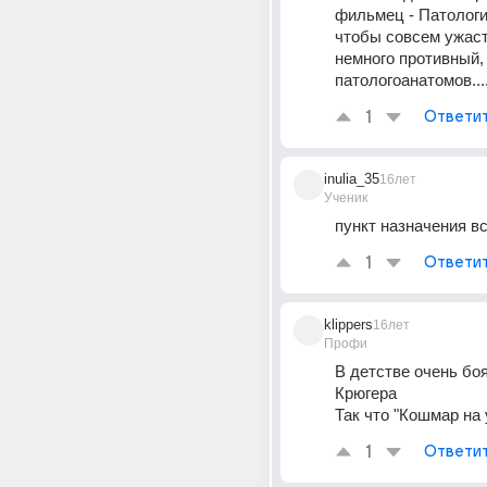
фильмец - Патология
чтобы совсем ужасти
немного противный, 
патологоанатомов...
1
Ответи
inulia_35
16лет
Ученик
пункт назначения в
1
Ответи
klippers
16лет
Профи
В детстве очень бо
Крюгера 
Так что "Кошмар на 
1
Ответи