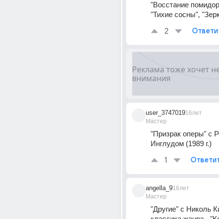
"Восстание помидоро
"Тихие сосны", "Зер
2
Ответи
user_3747019
16лет
Мастер
"Призрак оперы" с Р
Инглудом (1989 г.)
1
Ответи
angella_9
16лет
Мастер
"Другие" с Николь К
классика жанра - "К