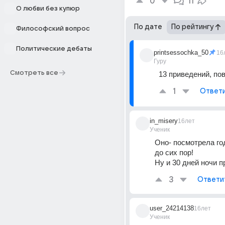
0
11
О любви без купюр
По дате
По рейтингу
Философский вопрос
Политические дебаты
printsessochka_50
16
Гуру
Смотреть все
13 приведений, пов
1
Ответ
in_misery
16лет
Ученик
Оно- посмотрела год
до сих пор! 
Ну и 30 дней ночи п
3
Ответи
user_24214138
16лет
Ученик