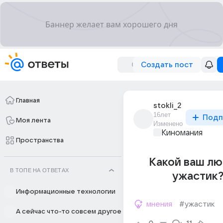
Создать пост
Главная
stokli_2
16лет
Подп
Моя лента
Изменено
Киномания
Пространства
Какой ваш л
В ТОПЕ НА ОТВЕТАХ
ужастик?
Информационные технологии
мнения
#ужастик
А сейчас что-то совсем другое