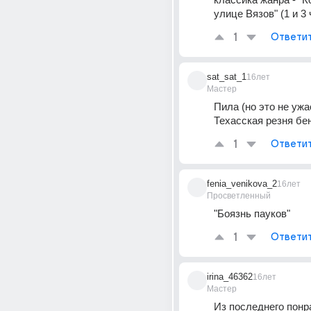
улице Вязов" (1 и 3 
1
Ответи
sat_sat_1
16лет
Мастер
Пила (но это не ужас
Техасская резня бе
1
Ответи
fenia_venikova_2
16лет
Просветленный
"Боязнь пауков"
1
Ответи
irina_46362
16лет
Мастер
Из последнего понр