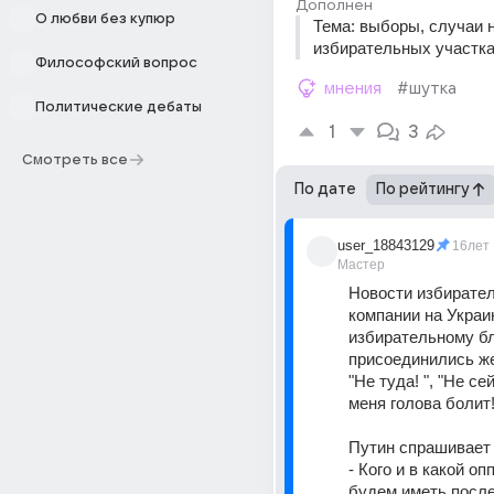
Дополнен
О любви без купюр
Тема: выборы, случаи н
избирательных участках 
Философский вопрос
мнения
#шутка
Политические дебаты
1
3
Смотреть все
По дате
По рейтингу
user_18843129
16лет
Мастер
Новости избирател
компании на Украин
избирательному бло
присоединились же
"Не туда! ", "Не сейч
меня голова болит!
Путин спрашивает 
- Кого и в какой оп
будем иметь после