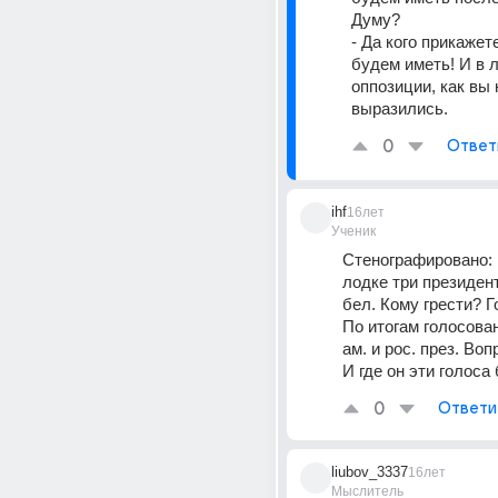
Думу? 
- Да кого прикажете,
будем иметь! И в 
оппозиции, как вы 
выразились.
0
Ответ
ihf
16лет
Ученик
Стенографировано: 
лодке три президента 
бел. Кому грести? Г
По итогам голосован
ам. и рос. през. Вопр
И где он эти голоса
0
Ответи
liubov_3337
16лет
Мыслитель