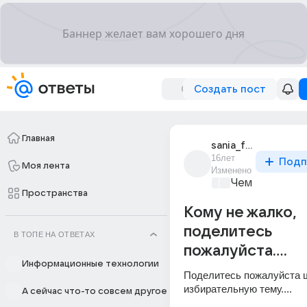
Создать пост
Главная
sania_filyk
16лет
Подп
Моя лента
Изменено
Чем заняться?
Пространства
Кому не жалко,
поделитесь
В ТОПЕ НА ОТВЕТАХ
пожалуйста....
Информационные технологии
Поделитесь пожалуйста ш
избирательную тему....
А сейчас что-то совсем другое