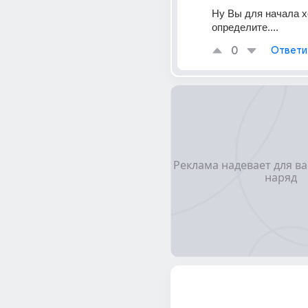
Ну Вы для начала х
определите....
0
Ответи