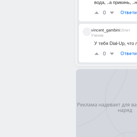
вода, ..а прикинь, .
0
Ответи
vincent_gambini
16лет
Ученик
У тебя Dial-Up, что 
0
Ответи