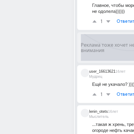
Главное, чтобы мор
не одолела))))))
1
Ответи
user_16613621
16лет
Мудрец
Ещё не укачало? )))
1
Ответи
lenin_otets
16лет
Мыслитель
...такая ж хрень, тре
огороде нефть качаю