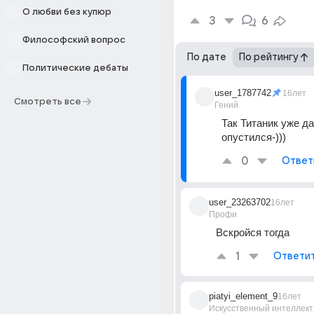
О любви без купюр
3
6
Философский вопрос
По дате
По рейтингу
Политические дебаты
user_1787742
16лет
Смотреть все
Гений
Так Титаник уже да
опустился-)))
0
Ответ
user_23263702
16лет
Профи
Вскройся тогда
1
Ответи
piatyi_element_9
16лет
Искусственный интеллект