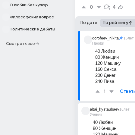
О любви без купюр
0
4
Философский вопрос
По дате
По рейтингу
Политические дебаты
dorofeev_nikita
16лет
Профи
Смотреть все
40 Любви 
80 Женщин 
120 Машину 
160 Секса 
200 Денег 
240 Пива
1
Ответ
altai_kystaubaev
16лет
Ученик
40 Любви 
80 Женщин 
120 Машину 