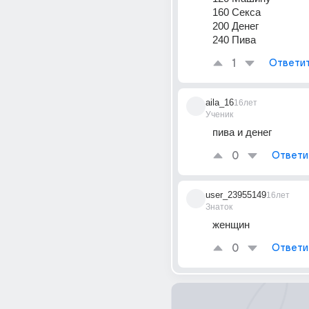
160 Секса 
200 Денег 
240 Пива
1
Ответи
aila_16
16лет
Ученик
пива и денег
0
Ответи
user_23955149
16лет
Знаток
женщин
0
Ответи