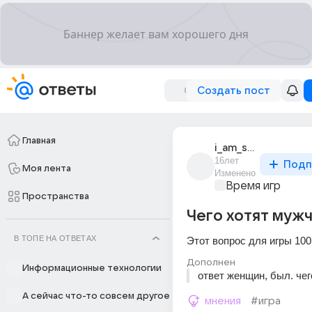
Создать пост
Главная
i_am_superman_3
16лет
Подп
Моя лента
Изменено
Время игр
Пространства
Чего хотят муж
В ТОПЕ НА ОТВЕТАХ
Этот вопрос для игры 100 
Дополнен
Информационные технологии
ответ женщин, был. чег
А сейчас что-то совсем другое
мнения
#игра