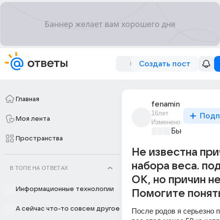
Создать пост
Главная
fenamin
16лет
Подп
Моя лента
Изменено
Бьютилэнд
+4
Пространства
Не известна при
набора веса. п
В ТОПЕ НА ОТВЕТАХ
ОК, но причин не
Информационные технологии
Помогите понять
А сейчас что-то совсем другое
После родов я серьезно п