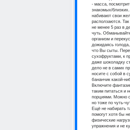
- масса, посмотрит
знакомых/близких.
набивают свои желу
расползаются. Так 
не менее 5 раз в де
чуть. Обманывайте
организм и перекус
дожидаясь голода, 
что Вы сыты. Пере
сухофруктами, к пр
даже шоколадку съ
дело не в самих пр
носите с собой в с
бананчик какой-ниб
Включите фантазию
таким питаться и 
порциями. Можно с
но тоже по чуть-чут
Ещё не набирать та
помогут хотя бы н
физические нагрузк
упражнения и не к