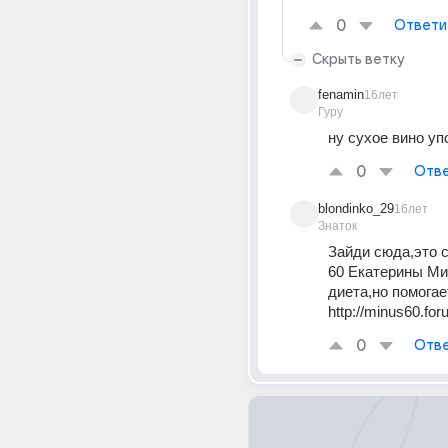
0
Ответи
Скрыть ветку
fenamin
16лет
Гуру
ну сухое вино у
0
Отве
blondinko_29
16лет
Знаток
Зайди сюда,это с
60 Екатерины Ми
http://minus60.for
0
Отве