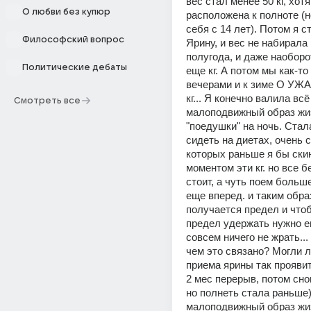
вес стал менее 50 кг, хотя
О любви без купюр
расположена к полноте (н
себя с 14 лет). Потом я ст
Философский вопрос
Ярину, и вес не набирала 
полугода, и даже наоборот
Политические дебаты
еще кг. А потом мы как-то
вечерами и к зиме О УЖА
кг... Я конечно валила всё 
Смотреть все
малоподвижный образ жиз
"поедушки" на ночь. Стала
сидеть на диетах, очень ст
которых раньше я бы скин
моментом эти кг. но все бе
стоит, а чуть поем больше 
еще вперед. и таким образ
получается предел и чтоб
предел удержать нужно е
совсем ничего не жрать...
чем это связано? Могли л
приема ярины так проявит
2 мес перерыв, потом снов
но полнеть стала раньше) 
малоподвижный образ жизн