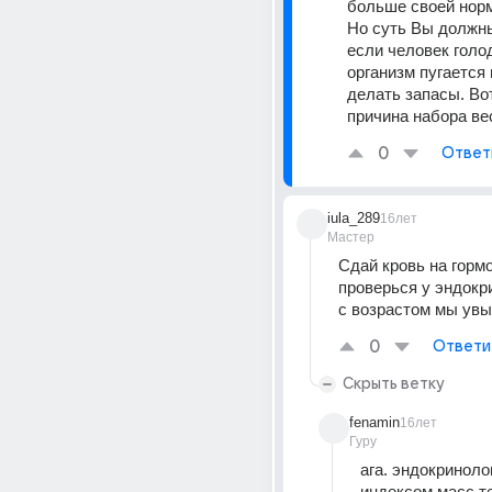
больше своей норм
Но суть Вы должны
если человек голод
организм пугается 
делать запасы. Вот
причина набора ве
0
Ответ
iula_289
16лет
Мастер
Сдай кровь на гормо
проверься у эндокр
с возрастом мы увы
0
Ответи
Скрыть ветку
fenamin
16лет
Гуру
ага. эндокринолог
индексом масс те