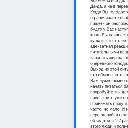
Возможно всё дело 
Да-да, а не в пере
Когда Вы голодаете
ограничиваете свой
пище) - он распозна
будто у Вас наступ
когда Вы начинает
кушать - то это ег
адекватная реакция
питательными веще
запасать жир на сл
очередного голода.
Выход из этой ситу
это обманывать сво
Вам нужно немного
начать питаться (В
попробуйте так дела
привыкните уже пот
Принимать пищу Ва
часто, но мало. И н
перееданий, и нель
объедаться 1-2 раза
этого люди и полне