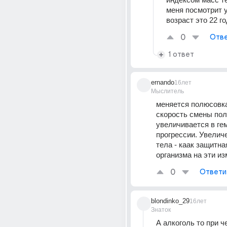
меня посмотрит 
возраст это 22 г
0
Отве
1 ответ
ernando
16лет
Мыслитель
меняется полюсовка
скорость смены пол
увеличивается в гем
прогрессии. Увелич
тела - каак защитна
организма на эти и
0
Ответи
blondinko_29
16лет
Знаток
А алкоголь то при 