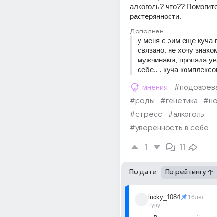
алкоголь? что?? Помогите 
растерянности.
Дополнен
у меня с эим еще куча 
связано. не хочу знаком
мужчинами, пропала уве
себе.. . куча комплексо
мнения
#подозрев
#роды
#генетика
#но
#стресс
#алкоголь
#уверенность в себе
1
11
По дате
По рейтингу
lucky_1084
16лет
Гуру