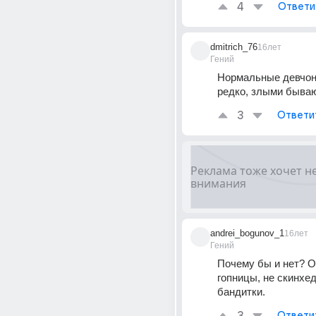
4
Ответи
dmitrich_76
16лет
Гений
Нормальные девчонк
редко, злыми бываю
3
Ответи
andrei_bogunov_1
16лет
Гений
Почему бы и нет? Он
гопницы, не скинхед
бандитки.
Ответи