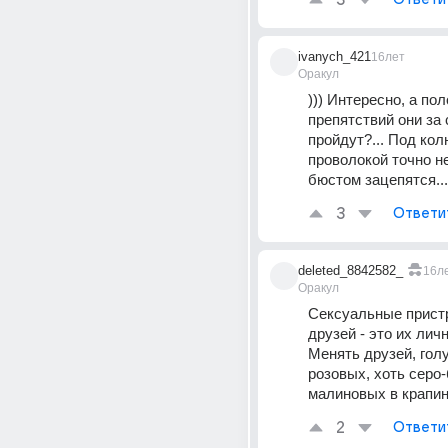
3
ivanych_421
16лет
Оракул
))) Интересно, а пол
препятствий они за 
пройдут?... Под кол
проволокой точно не
бюстом зацепятся....
3
Ответи
deleted_8842582_
16л
Оракул
Сексуальные пристр
друзей - это их личн
Менять друзей, голу
розовых, хоть серо-
малиновых в крапинк
2
Ответи