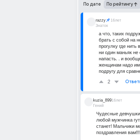
По дате
По рейтингу
razzy
16лет
Знаток
а что, таких подру
брать с собой на н
прогулку где нить в 
ни один маньяк не 
напасть. . и вообщ
женщинам надо име
подругу для сравне
2
Ответ
kuzia_899
16лет
Гений
Чудесные девчушки!
любой мужчинка гут
станет! Мальчики мо
поздравления вам!!!