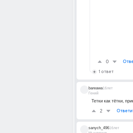
0
Отве
1 ответ
bareawa
16лет
Гений
Тетки как тётки, пр
2
Ответи
sanych_496
16лет