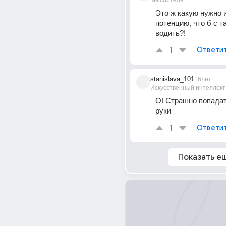
Мыслитель
Это ж какую нужно и
потенцию, что б с т
водить?!
1
Ответи
stanislava_101
16лет
Искусственный интеллект
О! Страшно попадать
руки
1
Ответи
Показать е