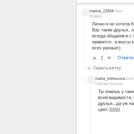
marina_22934
16лет
Мудрец
Лично я не хотела бы
Вас такие друзья.. н
всегда общаемся с т
нравится.. а вкусы к
всех разные:)
2
Ответи
Скрыть ветку
marta_mimozova
16ле
Просветленный
Ты знаешь у таки
всей видимости, в
друзья...да уж на 
цвет..)))))))