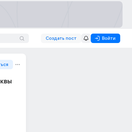
Создать пост
Войти
ться
сквы