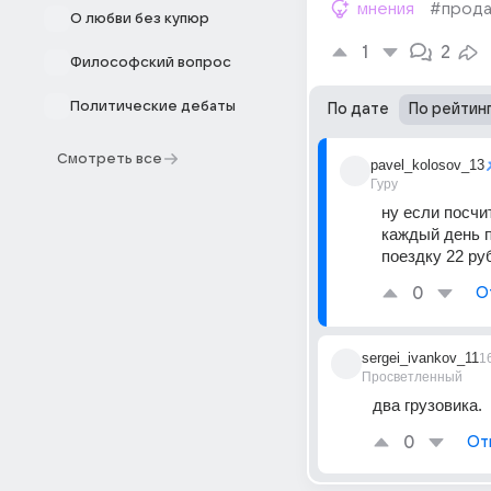
мнения
#прод
О любви без купюр
1
2
Философский вопрос
Политические дебаты
По дате
По рейтин
Смотреть все
pavel_kolosov_13
Гуру
ну если посчи
каждый день п
поездку 22 ру
0
О
sergei_ivankov_11
1
Просветленный
два грузовика.
0
От