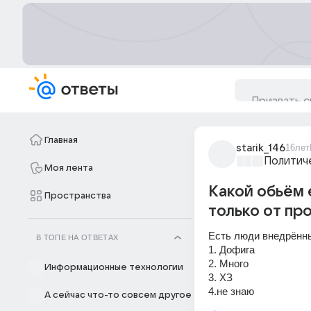
Главная
starik_146
16лет
Политич
Моя лента
Какой обьём
Пространства
только от пр
Есть люди внедрённы
В ТОПЕ НА ОТВЕТАХ
1. Дофига 
2. Много 
Информационные технологии
3. ХЗ 
4.не знаю
А сейчас что-то совсем другое