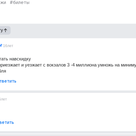
ажи
#билеты
гу
16лет
тать навскидку 
риезжает и уезжает с вокзалов 3 -4 миллиона умножь на миниму
бля
тветить
6лет
ветить