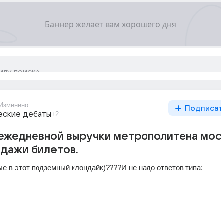
Изменено
Подписа
еские дебаты
+2
 ежедневной выручки метрополитена мо
одажи билетов.
е в этот подземный клондайк)????И не надо ответов типа: 