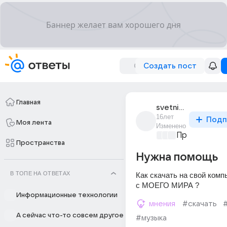
Создать пост
Главная
svetnik_7
16лет
Подп
Моя лента
Изменено
Проблемы с 
Пространства
Нужна помощь
В ТОПЕ НА ОТВЕТАХ
Как скачать на свой комп
с МОЕГО МИРА ?
Информационные технологии
мнения
#скачать
А сейчас что-то совсем другое
#музыка