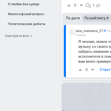
О любви без купюр
0
1
Философский вопрос
По дате
По рейтингу
Политические дебаты
iana_matveeva_27
16
Ученик
Смотреть все
Я незнаю, можно ли
музыку со своего м
набрать название и
исполнителя в поис
вам много примеров
0
Ответ