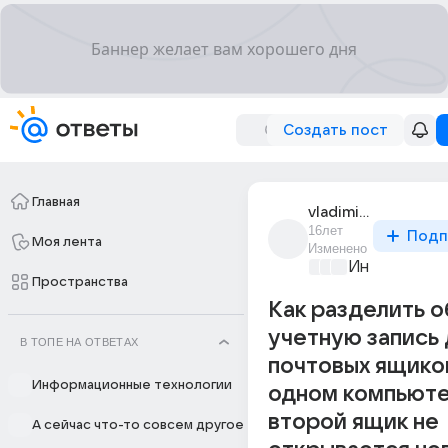
Создать пост
Главная
vladimir_fesenko_3
16лет
Подп
Моя лента
Изменено
Информацио
Пространства
Как разделить 
учетную запись 
В ТОПЕ НА ОТВЕТАХ
почтовых ящико
Информационные технологии
одном компьют
второй ящик не
А сейчас что-то совсем другое