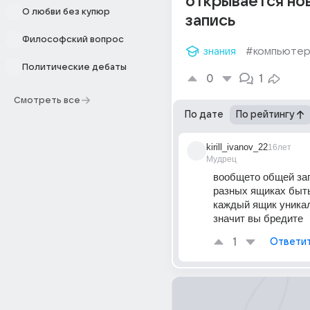
открывается но
О любви без купюр
запись
Философский вопрос
знания
#компьюте
Политические дебаты
0
1
Смотреть все
По дате
По рейтингу
kirill_ivanov_22
16лет
Мудрец
вообщето общей зап
разных ящиках быть 
каждый ящик уника
значит вы бредите
1
Ответи