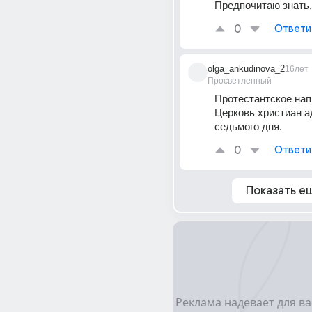
Предпочитаю знать, 
0
Ответи
olga_ankudinova_2
16лет
Просветленный
Протестантское нап
Церковь христиан а
седьмого дня.
0
Ответи
Показать е