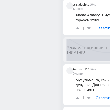
aizadushka
16лет
Мастер
Хвала Аллаху, я мус
горжусь этим!
1
Ответи
tomiris_114
16лет
Ученик
Мусульманка, как и
девушка. Для тех, кт
нохчи мотт
1
Ответи