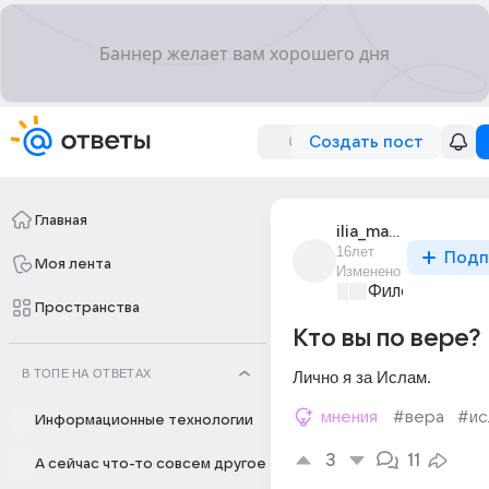
Создать пост
Главная
ilia_matveev_56
16лет
Подп
Моя лента
Изменено
Философский 
Пространства
Кто вы по вере?
В ТОПЕ НА ОТВЕТАХ
Лично я за Ислам.
мнения
#вера
#ис
Информационные технологии
3
11
А сейчас что-то совсем другое