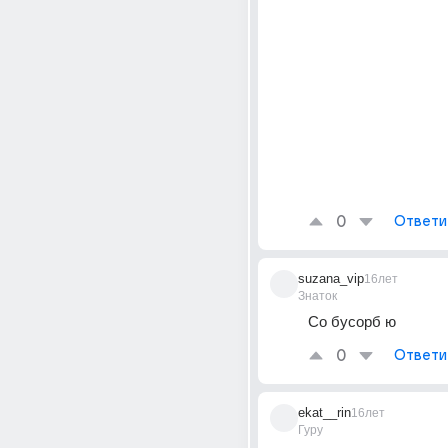
0
Ответи
suzana_vip
16лет
Знаток
Со бусорб ю
0
Ответи
ekat__rin
16лет
Гуру