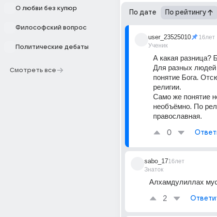
О любви без купюр
По дате
По рейтингу
Философский вопрос
user_23525010
16лет
Ученик
Политические дебаты
А какая разница? Б
Для разных людей 
Смотреть все
понятие Бога. Отс
религии. 
Само же понятие н
необъёмно. По рели
православная.
0
Ответ
sabo_17
16лет
Знаток
Алхамдулиллах мус
2
Ответи