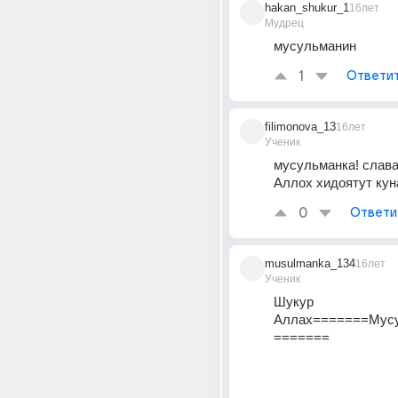
hakan_shukur_1
16лет
Мудрец
мусульманин
1
Ответи
filimonova_13
16лет
Ученик
мусульманка! слава
Аллох хидоятут кун
0
Ответи
musulmanka_134
16лет
Ученик
Шукур 
Аллах=======Мус
=======