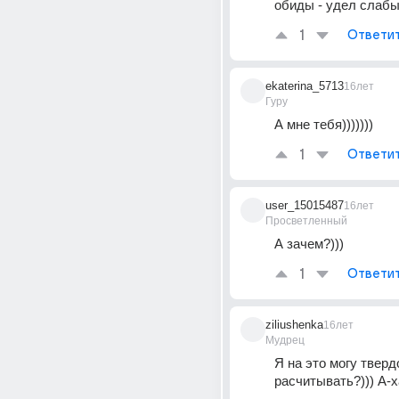
обиды - удел слабых
1
Ответи
ekaterina_5713
16лет
Гуру
А мне тебя)))))))
1
Ответи
user_15015487
16лет
Просветленный
А зачем?)))
1
Ответи
ziliushenka
16лет
Мудрец
Я на это могу твердо
расчитывать?))) А-х