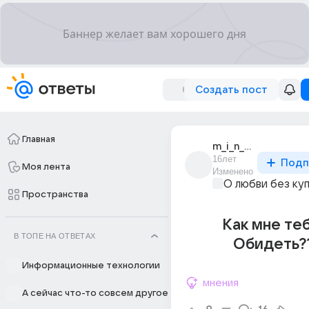
Создать пост
Главная
m_i_n_c_h_a_n_i_n
16лет
Подп
Моя лента
Изменено
О любви без ку
Пространства
Как мне те
В ТОПЕ НА ОТВЕТАХ
Обидеть??
Информационные технологии
мнения
А сейчас что-то совсем другое