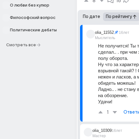
8
16
О любви без купюр
По дате
По рейтингу
Философский вопрос
Политические дебаты
olia_11552
16лет
Мыслитель
Смотреть все
Не получится! Ты т
сделал.. . при чем 
полу оборота. 
Ну что за характер 
взрывной такой? ! 
нежен и ласков, а м
обидеть можешь! 
Ладно.. . не стану
на обозрение. 
Удачи!
1
Ответ
olia_10309
16лет
Мастер