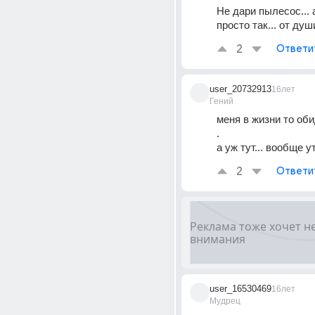
Не дари пылесос... а
просто так... от души
2
Ответи
user_20732913
16лет
Гений
меня в жизни то обид
. 
а уж тут... вообще у
2
Ответи
user_16530469
16лет
Мудрец