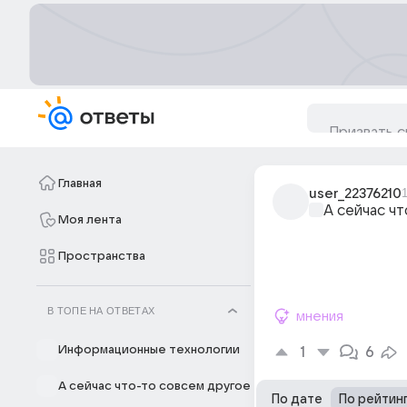
Главная
user_22376210
А сейчас ч
Моя лента
Пространства
В ТОПЕ НА ОТВЕТАХ
мнения
Информационные технологии
1
6
А сейчас что-то совсем другое
По дате
По рейтин