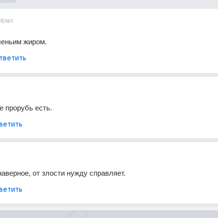
16лет
леньим жиром.
тветить
т
е прорубь есть.
ветить
наверное, от злости нужду справляет.
ветить