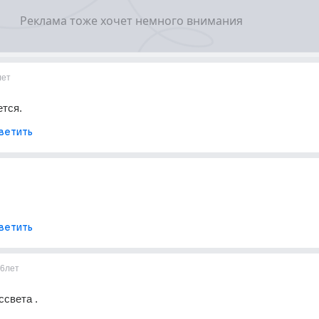
лет
ется.
ветить
ветить
6лет
ссвета .