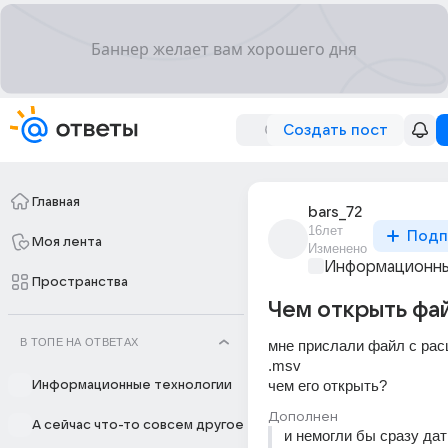
Создать пост
Главная
bars_72
16лет
Подп
Моя лента
Изменено
Информационны
Пространства
Чем открыть фа
В ТОПЕ НА ОТВЕТАХ
мне прислали файл с рас
.msv 
чем его открыть?
Информационные технологии
Дополнен
А сейчас что-то совсем другое
и немогли бы сразу дат