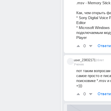
.msv - Memory Stick 
Как, чем открыть ф
* Sony Digital Voice P
Editor 
* Microsoft Windows 
подключаемым моду
Player
0
Ответи
user_23832171
16лет
Ученик
пот таким вопросам 
самое просто е писат
поисковике *.msv и 
=)))
0
Ответи