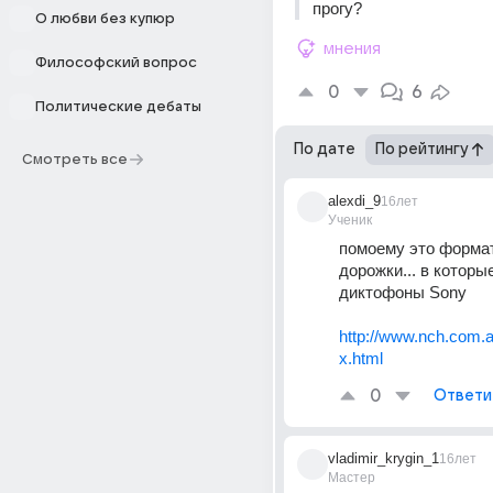
прогу?
О любви без купюр
мнения
Философский вопрос
0
6
Политические дебаты
По дате
По рейтингу
Смотреть все
alexdi_9
16лет
Ученик
помоему это формат
дорожки... в которы
диктофоны Sony 
http://www.nch.com.a
x.html
0
Ответи
vladimir_krygin_1
16лет
Мастер