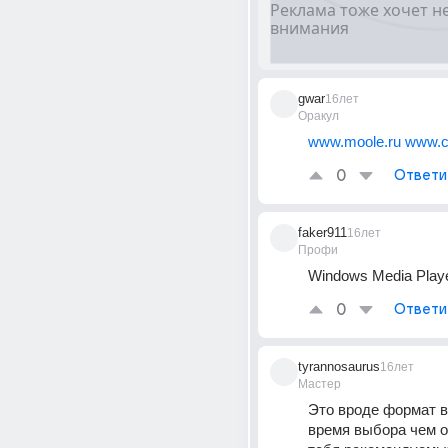
gwar
16лет
Оракул
www.moole.ru
www.c
0
Ответи
faker911
16лет
Профи
Windows Media Play
0
Ответи
tyrannosaurus
16лет
Мастер
Это вроде формат ви
время выбора чем от