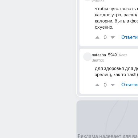
Ученик
чтобы чувствовать 
каждое утро, расход
калории, быть в фор
охуенно.
0
Ответи
natasha_5949
16лет
Знаток
для здоровья для де
зрелищ, как то так!!)
0
Ответи