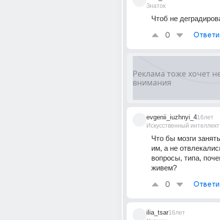
Знаток
Чтоб не деградиров
0
Ответи
evgenii_iuzhnyi_4
16лет
Искусственный интеллект
Что бы мозги занят
им, а не отвлекалис
вопросы, типа, поче
живем?
0
Ответи
ilia_tsar
16лет