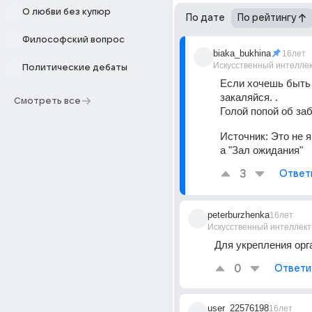
О любви без купюр
По дате
По рейтингу
Философский вопрос
biaka_bukhina
16лет
Искусственный интелле
Политические дебаты
Если хочешь быть 
закаляйся. . 
Смотреть все
Голой попой об заб
Источник:
Это не я
а "Зал ожидания"
3
Ответ
peterburzhenka
16лет
Искусственный интеллект
Для укрепления орг
0
Ответи
user_22576198
16лет