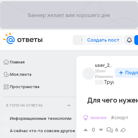
Создать пост
Главная
user_24285885
16лет
Подп
Моя лента
Изменено
Трушный спор
Пространства
Для чего нуже
В ТОПЕ НА ОТВЕТАХ
мнения
#спорт
Информационные технологии
0
6
А сейчас что-то совсем другое