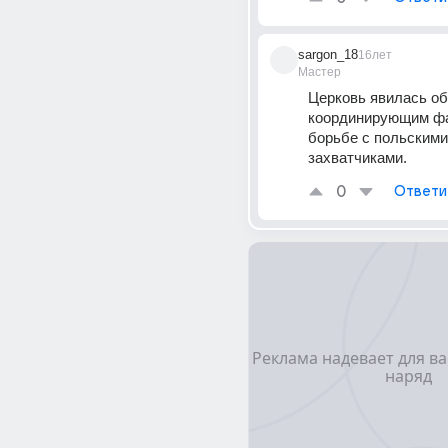
sargon_18
16лет
Мастер
Церковь явилась о
координирующим фа
борьбе с польскими 
захватчиками.
0
Ответи