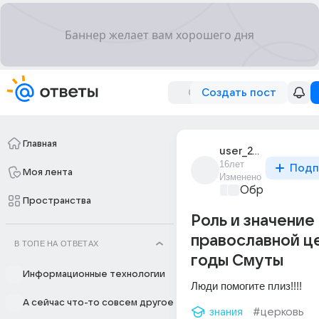
Создать пост
Главная
user_24285476
16лет
Подп
Моя лента
Изменено
Образователь
Пространства
Роль и значение
православной ц
В ТОПЕ НА ОТВЕТАХ
годы Смуты
Информационные технологии
Люди помогите плиз!!!!
А сейчас что-то совсем другое
знания
#церковь