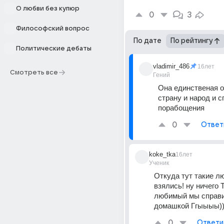
О любви без купюр
0
3
Философский вопрос
По дате
По рейтингу
Политические дебаты
vladimir_486
16лет
Смотреть все
Гений
Она единственая о
страну и народ и сп
порабощения
0
Ответ
koke_tka
16лет
Ученик
Откуда тут такие л
взялись! ну ничего Т
любимый мы справим
домашкой Ггыыыы))
0
Ответи