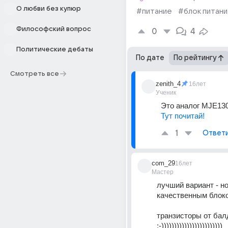
О любви без купюр
#питание
#блок питани
Философский вопрос
0
4
Политические дебаты
По дате
По рейтингу
Смотреть все
zenith_4
16лет
Ученик
Это аналог MJE130
Тут почитай!
1
Ответ
com_29
16лет
Мастер
лучший вариант - но
качественным блоком
транзисторы от бал
:-)))))))))))))))))))))))) 