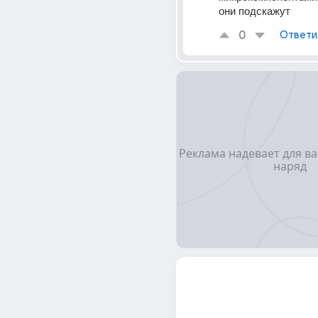
они подскажут
0
Ответи