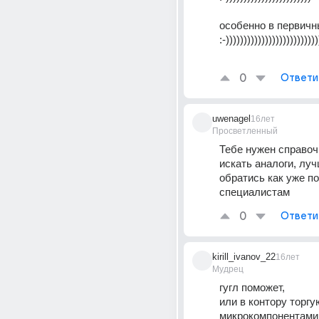
особенно в первичн
:-))))))))))))))))))))))))))
0
Ответи
uwenagel
16лет
Просветленный
Тебе нужен справочн
искать аналоги, луч
обратись как уже по
специалистам
0
Ответи
kirill_ivanov_22
16лет
Мудрец
гугл поможет, 
или в контору торг
микрокомпонентами 