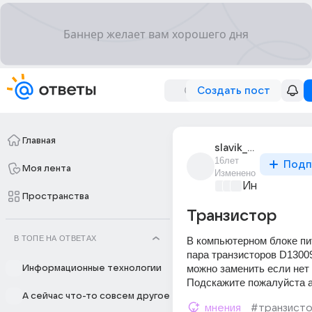
Создать пост
Главная
slavik_1167
16лет
Подп
Моя лента
Изменено
Информацио
Пространства
Транзистор
В ТОПЕ НА ОТВЕТАХ
В компьютерном блоке пит
пара транзисторов D13009
можно заменить если нет 
Информационные технологии
Подскажите пожалуйста 
А сейчас что-то совсем другое
мнения
#транзист