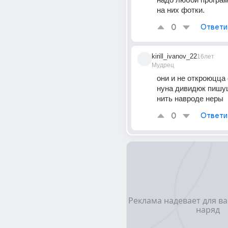
на них фотки.
0
Ответи
kirill_ivanov_22
16лет
Мудрец
они и не откроюцца 
нуна дивидюк пишущ
нить навроде неры
0
Ответи