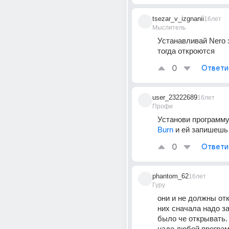
tsezar_v_izgnanii
16лет
Мыслитель
Устанавливай Nero 
тогда откроются
0
Ответи
user_23222689
16лет
Профи
Установи программу
Burn
 и ей запишешь
0
Ответи
phantom_62
16лет
Гуру
они и не должны отк
них сначала надо за
было че открывать.
надо любой програм