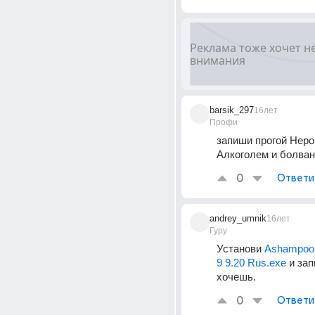
barsik_297
16лет
Профи
запиши прогой Неро 
Алкоголем и болван
0
Ответи
andrey_umnik
16лет
Гуру
Установи 
AshampooB
9 9.20 Rus.exe
 и за
хочешь.
0
Ответи