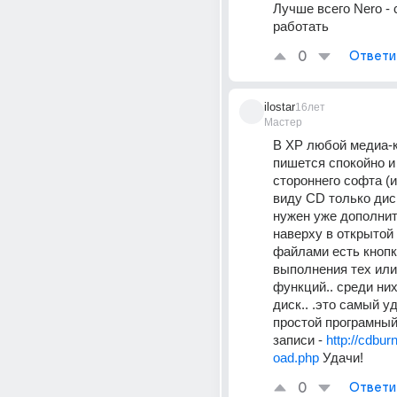
Лучше всего Nero - с
работать
0
Ответи
ilostar
16лет
Мастер
В ХР любой медиа-к
пишется спокойно и 
стороннего софта (и
виду CD только диск
нужен уже дополнит
наверху в открытой 
файлами есть кнопк
выполнения тех или
функций.. среди них 
диск.. .это самый у
простой програмный
записи - 
http://cdbur
oad.php
 Удачи!
0
Ответи