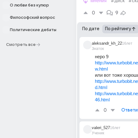
мнения
#диск
#ск
О любви без купюр
0
9
Философский вопрос
По дате
По рейтингу
Политические дебаты
aleksandr_kh_22
16лет
Смотреть все
Знаток
неро 9 
http://www.turbobit.n
w.html
или вот тоже хороши
http://www.turbobit.n
d.html
http://www.turbobit.
46.html
0
Ответи
valeri_527
16лет
Ученик