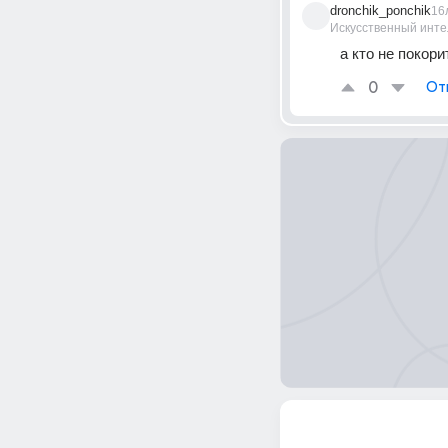
dronchik_ponchik
16
Искусственный инте
а кто не покор
0
От