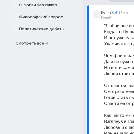
О любви без купюр
fly_273
16лет
Философский вопрос
Гений
"Любви все во
Политические дебаты
Когда-то Пушк
И вот уже гус
Ухаживать за д
Смотреть все
Чем флирт зак
Да и не нужно 
Но вот и сам 
Любви стоит н
От счастья ш
Смотрю я жен
Готов стать п
Спасти её от 
Как часто мы 
Взглянув в гла
Любовь и счас
Или начало но