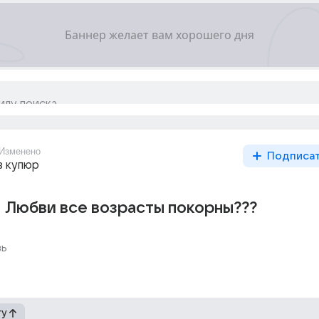
Изменено
Подписа
з купюр
Любви все возрасты покорны???
вь
гу