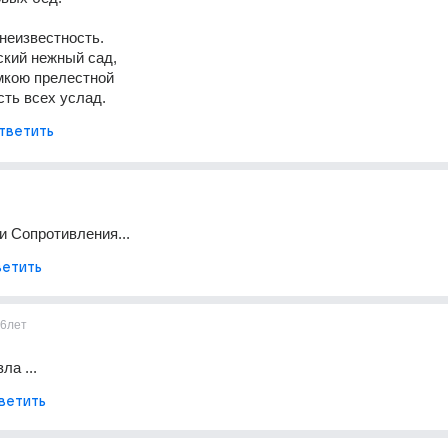
 неизвестность. 
кий нежный сад, 
мкою прелестной 
ть всех услад.
тветить
и Сопротивления...
етить
6лет
ла ...
ветить