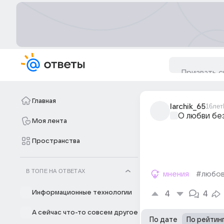
Главная
larchik_65
16лет
О любви бе
Моя лента
Пространства
В ТОПЕ НА ОТВЕТАХ
мнения
#любо
Информационные технологии
4
4
А сейчас что-то совсем другое
По дате
По рейтин