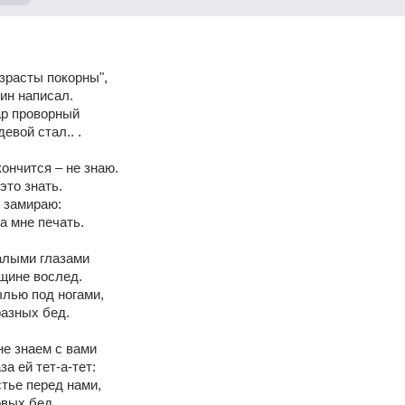
зрасты покорны", 
ин написал. 
ар проворный 
евой стал.. . 
ончится – не знаю. 
это знать. 
я замираю: 
а мне печать. 
алыми глазами 
щине вослед. 
ылью под ногами, 
разных бед. 
не знаем с вами 
за ей тет-а-тет: 
тье перед нами, 
вых бед. 