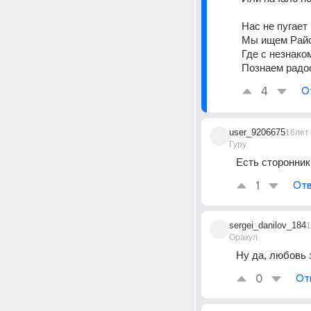
Нас не пугает
Мы ищем Райс
Где с незнако
Познаем радос
4
О
user_9206675
16лет
Гуру
Есть сторонник
1
Отв
sergei_danilov_184
1
Оракул
Ну да, любовь з
0
От