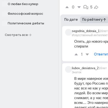
О любви без купюр
0
5
Философский вопрос
По дате
По рейтингу
Политические дебаты
segodnia_dobraia_1
16лет
Смотреть все
Искусственный интеллект
Опять, до нового кри
спирали
1
Ответи
liubov_desiatova_2
16лет
Знаток
В мире наверное из
будут, про Россию пр
нас все не как у но
людей. Во всем мир
снижают, а у нас по
всем.... Это наверн
делают чтоб выдели