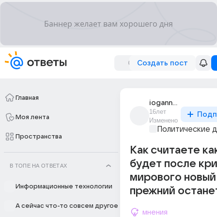
Создать пост
Главная
iogann_4
16лет
Подп
Моя лента
Изменено
Политические 
Пространства
Как считаете ка
будет после кр
В ТОПЕ НА ОТВЕТАХ
мирового новый
Информационные технологии
прежний остане
А сейчас что-то совсем другое
мнения