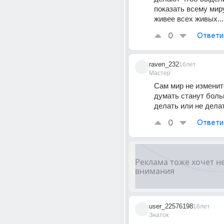
показать всему миру
живее всех живых...
0
Ответи
raven_232
16лет
Мастер
Сам мир не изменитс
думать станут больш
делать или не дела
0
Ответи
user_22576198
16лет
Знаток