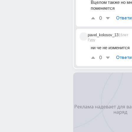
Вцелом также но мно
поменяется
0
Ответи
pavel_kolosov_13
16лет
Гуру
ни че не изменится
0
Ответи