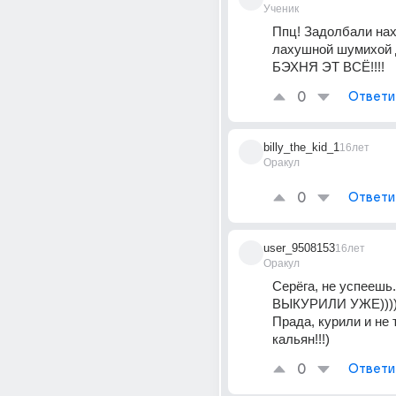
Ученик
Ппц! Задолбали нах 
лахушной шумихой д
БЭХНЯ ЭТ ВСЁ!!!!
0
Ответи
billy_the_kid_1
16лет
Оракул
0
Ответи
user_9508153
16лет
Оракул
Серёга, не успеешь...
ВЫКУРИЛИ УЖЕ))))))))
Прада, курили и не 
кальян!!!)
0
Ответи