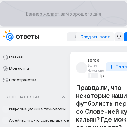
Создать пост
Главная
sergei_toptygin
16лет
Подп
Моя лента
Изменено
Трушный сп
Пространства
Правда ли, что
некоторые наши
В ТОПЕ НА ОТВЕТАХ
футболисты пер
Информационные технологии
со Словенией к
кальян? Где мож
А сейчас что-то совсем другое