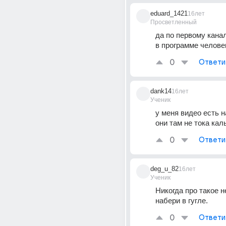
eduard_1421
16лет
Просветленный
да по первому кана
в программе челове
0
Ответи
dank14
16лет
Ученик
у меня видео есть н
они там не тока каль
0
Ответи
deg_u_82
16лет
Ученик
Никогда про такое н
набери в гугле.
0
Ответи