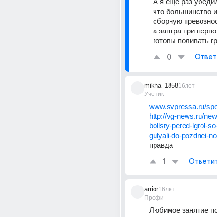
А я еще раз убедил
что большинство и
сборную превозноси
а завтра при перво
готовы поливать г
0
Ответ
mikha_1858
16лет
Ученик
www.svpressa.ru/spo
http://vg-news.ru/new
bolisty-pered-igroi-so-
gulyali-do-pozdnei-no
правда
1
Ответи
arrior
16лет
Профи
Любимое занятие по