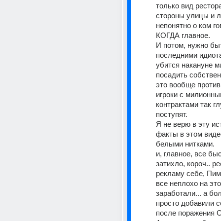
только вид рестора
стороны улицы и л
непонятно о ком гов
КОГДА главное. 
И потом, нужно быт
последними идиота
убится накануне ма
посадить собствен
это вообще против 
игроки с милионны
контрактами так гл
поступят. 
Я не верю в эту ист
факты в этом виде
белыми нитками. 
и, главное, все быс
затихло, короч.. р
рекламу себе, Пима
все неплохо на это
заработали... а бо
просто добавили со
после поражения 