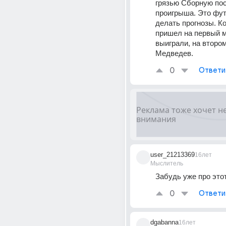
грязью Сборную пос
проигрыша. Это фут
делать прогнозы. Ко
пришел на первый м
выиграли, на втором
Медведев.
0
Ответи
user_21213369
16лет
Мыслитель
Забудь уже про этот
0
Ответи
dgabanna
16лет