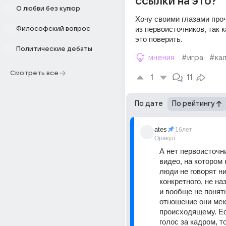
ссылки на это?
О любви без купюр
Хочу своими глазами проч
из первоисточников, так к
Философский вопрос
это поверить.
Политические дебаты
мнения
#игра
#ка
Смотреть все
1
11
По дате
По рейтингу
ates
16лет
Оракул
А нет первоисточни
видео, на котором 
люди не говорят ни
конкретного, не на
и вообще не понятн
отношение они мею
происходящему. Ес
голос за кадром, то