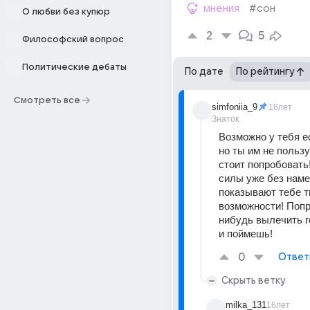
мнения
#сон
О любви без купюр
2
5
Философский вопрос
Политические дебаты
По дате
По рейтингу
Смотреть все
simfoniia_9
16лет
Знаток
Возможно у тебя ес
но ты им не польз
стоит попробовать
силы уже без наме
показывают тебе тв
возможности! Попр
нибудь вылечить г
и поймешь!
0
Ответ
Скрыть ветку
milka_131
16лет