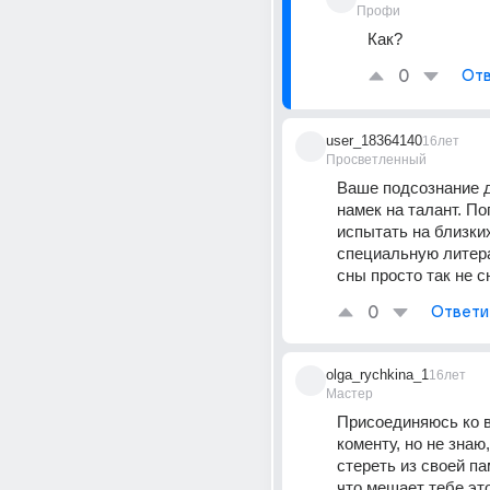
Профи
Как?
0
Отв
user_18364140
16лет
Просветленный
Ваше подсознание д
намек на талант. По
испытать на близких
специальную литерат
сны просто так не с
0
Ответи
olga_rychkina_1
16лет
Мастер
Присоединяюсь ко в
коменту, но не знаю,
стереть из своей пам
что мешает тебе это