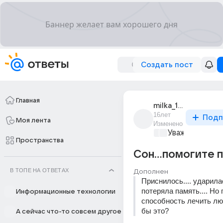
Создать пост
Главная
milka_131
16лет
Подп
Моя лента
Изменено
Уважаемый ма
Пространства
Сон...помогите п
В ТОПЕ НА ОТВЕТАХ
Дополнен
Приснилось.... ударилас
потеряла память.... Но 
Информационные технологии
способность лечить люде
бы это?
А сейчас что-то совсем другое