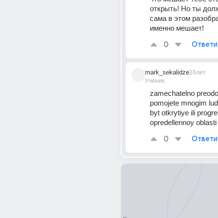
открыть! Но ты долж
сама в этом разобра
именно мешает!
0
Ответи
mark_sekalidze
16лет
Ученик
zamechatelno preodole
pomojete mnogim lud
byt otkrytiye ili progre
opredellennoy oblasti
0
Ответи