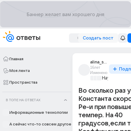
Создать пост
Главная
alina_sheludko_1
16лет
Подп
Моя лента
Изменено
Наука
+2
Пространства
Во сколько раз у
Константа скоро
В ТОПЕ НА ОТВЕТАХ
Ре-и при повыш
Информационные технологии
темпер. На 40
градусов,если т
А сейчас что-то совсем другое