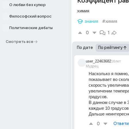
Коэффицент рав
О любви без купюр
химия
Философский вопрос
знания
#химия
Политические дебаты
0
1
Смотреть все
По дате
По рейтингу
user_22463682
16лет
Мудрец
Насколько я помню,
показывает во сколь
скорость увеличивае
увеличении темпера
градусов. 
В данном случае в 3
каждые 10 градусов.
Дальше неинтересно
0
Ответи