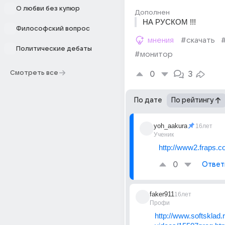
О любви без купюр
Дополнен
НА РУСКОМ !!!
Философский вопрос
мнения
#скачать
Политические дебаты
#монитор
Смотреть все
0
3
По дате
По рейтингу
yoh_aakura
16лет
Ученик
http://www2.fraps.c
0
Ответ
faker911
16лет
Профи
http://www.softsklad.