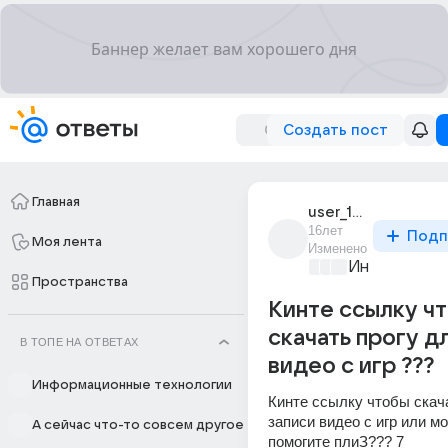
Создать пост
Главная
user_16975634
16лет
Подп
Моя лента
Изменено
Информацио
Пространства
Кинте ссылку ч
скачать прогу д
В ТОПЕ НА ОТВЕТАХ
видео с игр ???
Информационные технологии
Кинте ссылку чтобы скача
записи видео с игр или мо
А сейчас что-то совсем другое
помогите плиЗ??? 7