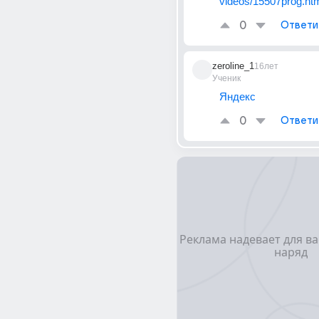
videos/15507prog.ht
0
Ответи
zeroline_1
16лет
Ученик
Яндекс
0
Ответи