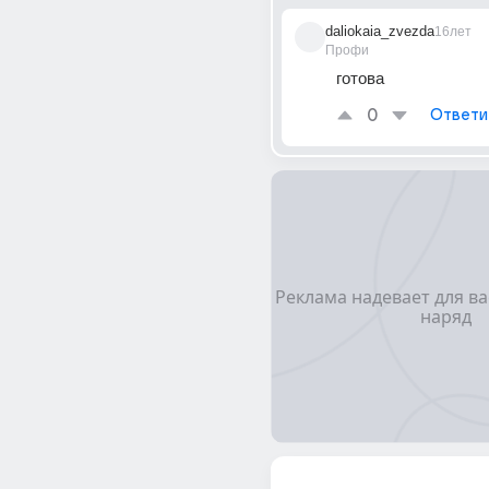
daliokaia_zvezda
16лет
Профи
готова
0
Ответи