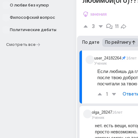
любимой(ого)??
О любви без купюр
мнения
Философский вопрос
3
11
Политические дебаты
По дате
По рейтингу
Смотреть все
user_24182264
16лет
Ученик
Если любишь да гл
после твою доброту
посчитали за твою
1
Ответ
olga_28247
16лет
Ученик
нет. есть вещи, кото
просто невозможно. 
измену смогу, но тол