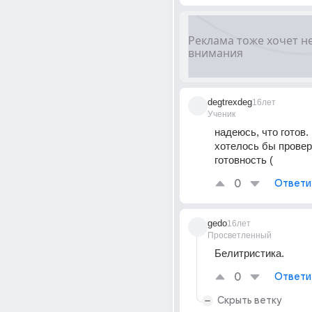
degtrexdeg
16лет
Ученик
надеюсь, что готов. 
хотелось бы провер
готовность (
0
Ответи
gedo
16лет
Просветленный
Белитристика.
0
Ответи
Скрыть ветку