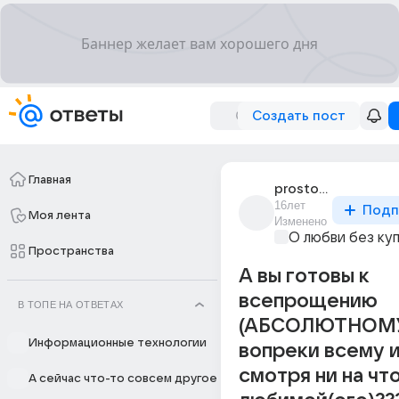
Создать пост
Главная
prosto_ia_962
16лет
Подп
Моя лента
Изменено
О любви без ку
Пространства
А вы готовы к
всепрощению
В ТОПЕ НА ОТВЕТАХ
(АБСОЛЮТНОМ
Информационные технологии
вопреки всему и
смотря ни на что
А сейчас что-то совсем другое