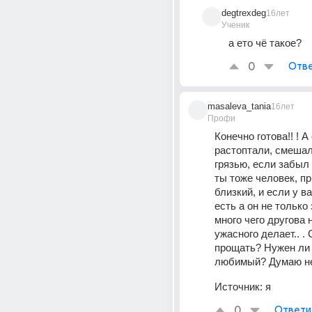
degtrexdeg
16лет
Ученик
а ето чё такое?
0
Отве
masaleva_tania
16лет
Профи
Конечно готова!! ! А
растоптали, смешали
грязью, если забыл
ты тоже человек, пр
близкий, и если у в
есть а он не только 
много чего другова н
ужасного делает.. . 
прощать? Нужен ли 
любимый? Думаю не
Источник:
я
0
Ответи