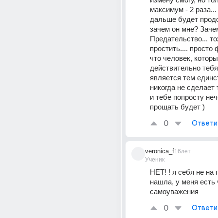
максимум - 2 раза... 
дальше будет продо
зачем он мне? Зачем
Предательство... то
простить.... просто ф
что человек, которы
действительно тебя
является тем единс
никогда не сделает 
и тебе попросту неч
прощать будет )
0
Ответи
veronica_f
16лет
Ученик
НЕТ! ! я себя не на 
нашла, у меня есть 
самоуважения
0
Ответи