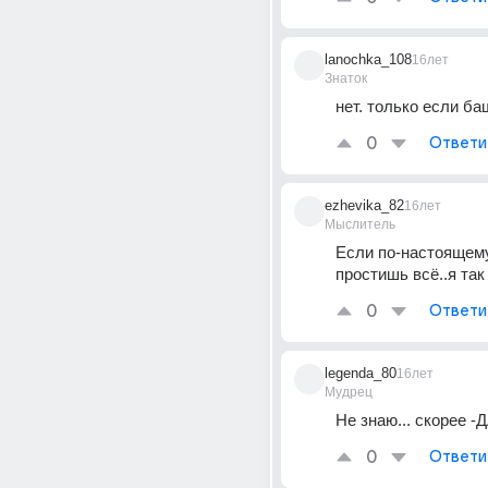
lanochka_108
16лет
Знаток
нет. только если ба
0
Ответи
ezhevika_82
16лет
Мыслитель
Если по-настоящему
простишь всё..я так
0
Ответи
legenda_80
16лет
Мудрец
Не знаю... скорее -Д
0
Ответи