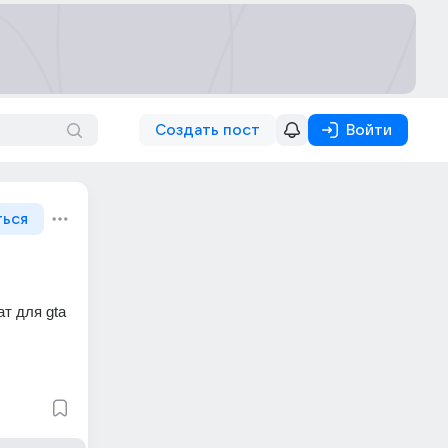
Создать пост
Войти
ться
 для gta 