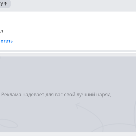
гу
ел
етить