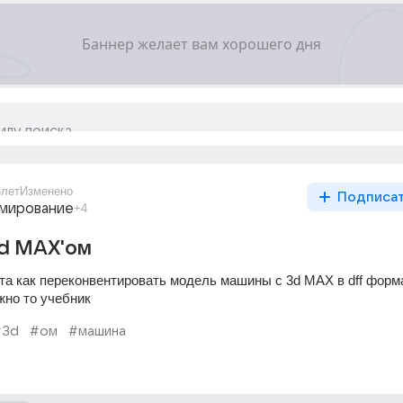
6лет
Изменено
Подписа
мирование
+4
3d MAX'ом
а как переконвентировать модель машины с 3d MAX в dff формат
жно то учебник
#3d
#ом
#машина