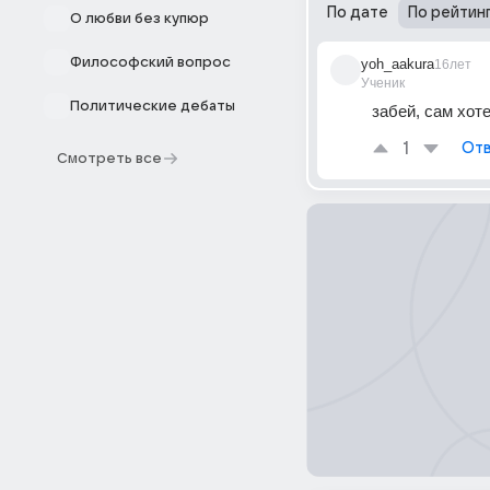
По дате
По рейтин
О любви без купюр
Философский вопрос
yoh_aakura
16лет
Ученик
Политические дебаты
забей, сам хот
1
Отв
Смотреть все