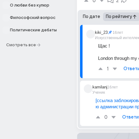
0
2
О любви без купюр
По дате
По рейтингу
Философский вопрос
Политические дебаты
kiki_23
16лет
Искусственный интелле
Смотреть все
Щас ! 
London through my
1
Ответ
kamilanj
16лет
Ученик
[ссылка заблокиров
ю администрации пр
0
Ответи