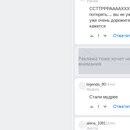
Ученик
ССТТРРРААААХХХ
потерять.... вы не у
уже очень дорожите..
кажется
1
Ответи
legenda_80
16лет
Мудрец
Стали мудрее
1
Ответи
alena_1081
16лет
Знаток