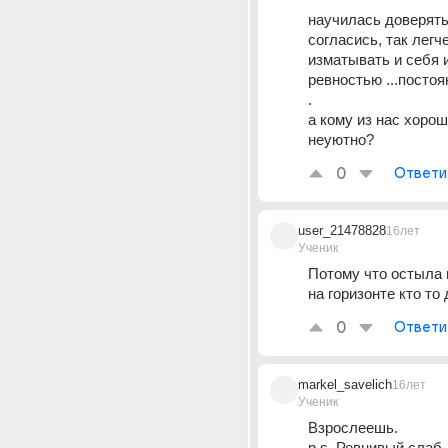
научилась доверять. 
согласись, так легч
изматывать и себя и 
ревностью ...постоян
. 
а кому из нас хорошо
неуютно?
0
Ответи
user_21478828
16лет
Ученик
Потому что остыла 
на горизонте кто то 
0
Ответи
markel_savelich
16лет
Ученик
Взрослеешь. 
p.s. Ревнивый слаб.