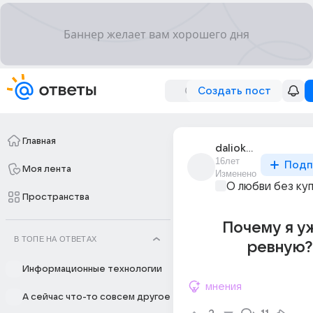
Создать пост
Главная
daliokaia_zvezda
16лет
Подп
Моя лента
Изменено
О любви без ку
Пространства
Почему я у
В ТОПЕ НА ОТВЕТАХ
ревную?.
Информационные технологии
мнения
А сейчас что-то совсем другое