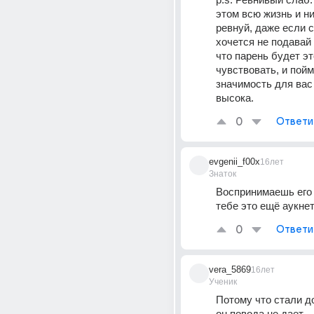
этом всю жизнь и ни
ревнуй, даже если с
хочется не подавай 
что парень будет это
чувствовать, и пойме
значимость для вас 
высока.
0
Ответи
evgenii_f00x
16лет
Знаток
Воспринимаешь его 
тебе это ещё аукне
0
Ответи
vera_5869
16лет
Ученик
Потому что стали до
он повода не дает...