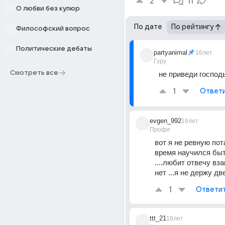
2
11
О любви без купюр
По дате
По рейтингу
Философский вопрос
Политические дебаты
partyanimal
16лет
Гуру
Смотреть все
не приведи господ
1
Ответ
evgen_992
16лет
Профи
вот я не ревную пот
время научился быт
....любит отвечу вз
нет ...я не держу дв
1
Ответи
ttt_21
16лет