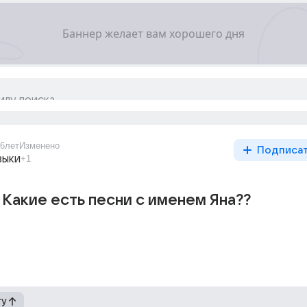
6лет
Изменено
Подписа
зыки
+1
Какие есть песни с именем Яна??
гу