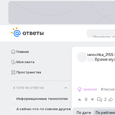
Главная
ianochka_2155
1
Время му
Моя лента
Пространства
В ТОПЕ НА ОТВЕТАХ
мнения
#песня
Информационные технологии
0
2
А сейчас что-то совсем другое
По дате
По рейтин