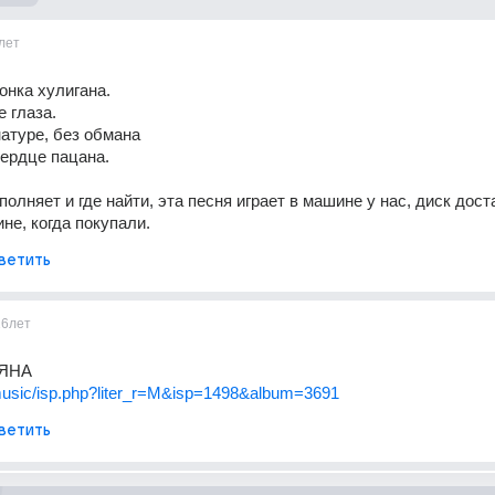
лет
онка хулигана. 
е глаза. 
атуре, без обмана 
ердце пацана. 
полняет и где найти, эта песня играет в машине у нас, диск доста
не, когда покупали.
ветить
16лет
ЯНА 
/music/isp.php?liter_r=М&isp=1498&album=3691
ветить