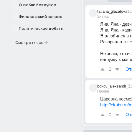
О любви без купюр
tatiana_glazatova
16
Знаток
Философский вопрос
Яна, Яна - девч
Политические дебаты
Яна, Яна - кари
Я влюбился в н
Разорвала ты с
Смотреть все
Не знаю, кто ис
нагрузку к маши
0
От
bokov_aleksandr_3
Профи
Царевна несме
http://ekabu.ru
0
От