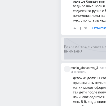
раньше бывает или 
ведь разные. Мой в 
садился за ручки с 5
положения лежа на п
мес. , пополз за не
1
Ответи
mariia_afanaseva_3
16лет
Мыслитель
девочки должны сам
присаживать нельзя, 
матки может сформи
так дети после полу
начинают садиться, 
мес. 8-9, когда спинк