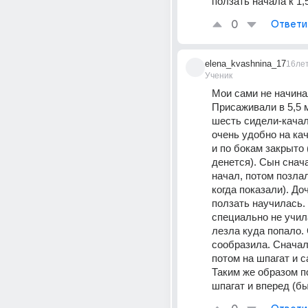
ползать начала к 1,
0
Ответи
elena_kvashnina_17
16ле
Ученик
Мои сами не начинал
Присаживали в 5,5 м
шесть сидели-качали
очень удобно на кач
и по бокам закрыто 
денется). Сын снача
начал, потом позлал 
когда показали). Доч
ползать научилась. 
специально не учила
лезла куда попало. 
сообразила. Сначала
потом на шпагат и с
Таким же образом п
шпагат и вперед (б