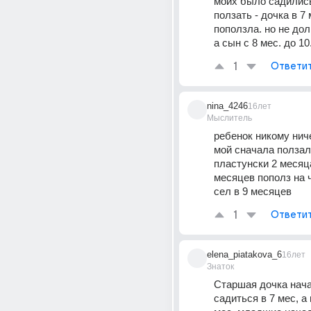
моих было садились 
ползать - дочка в 7 м
поползла. но не долг
а сын с 8 мес. до 10
1
Ответи
nina_4246
16лет
Мыслитель
ребенок никому ниче
мой сначала ползал
пластунски 2 месяца,
месяцев пополз на ч
сел в 9 месяцев
1
Ответи
elena_piatakova_6
16лет
Знаток
Старшая дочка нача
садиться в 7 мес, а 