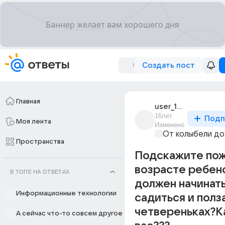
Создать пост
Главная
user_19802689
16лет
Подп
Моя лента
Изменено
От колыбели до
Пространства
Подскажите пож
возрасте ребен
В ТОПЕ НА ОТВЕТАХ
должен начинат
Информационные технологии
садиться и полза
четвереньках?К
А сейчас что-то совсем другое