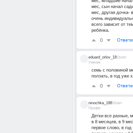
мес, младшие начали
мес, сын начал садит
мес, другая дочка- в 
очень индивидуальн
всего зависит от те
ребёнка.
0
Ответи
eduard_orlov_18
16лет
Ученик
семь с половиной м
ползать, в год уже 
0
Ответи
ninochka_188
16лет
Профи
Детки все разные, м
в 8 месяцев, в 9 мес
первое слово, в год 