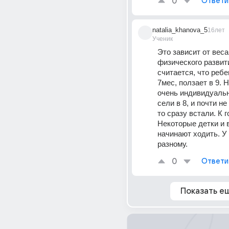
0
Ответи
natalia_khanova_5
16лет
Ученик
Это зависит от веса 
физического развити
считается, что ребе
7мес, ползает в 9. Н
очень индивидуальн
сели в 8, и почти не
то сразу встали. К г
Некоторые детки и в
начинают ходить. У 
разному.
0
Ответи
Показать е