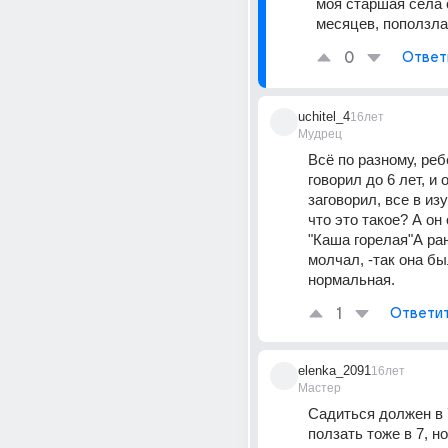
моя старшая села с
месяцев, поползла 
0
Ответ
uchitel_4
16лет
Мудрец
Всё по разному, ребё
говорил до 6 лет, и 
заговорил, все в изу
что это такое? А он 
"Каша горелая"А ра
молчал, -так она бы
нормальная.
1
Ответи
elenka_2091
16лет
Мастер
Садиться должен в 7 
ползать тоже в 7, но 