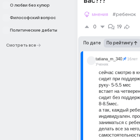
вас???
О любви без купюр
мнения
#ребенок
Философский вопрос
0
19
Политические дебаты
По дате
По рейтингу
Смотреть все
tatiana_m_340
16лет
Ученик
сейчас смотрю в кн
сидит при поддержк
руку- 5-5.5 мес 
встает на четверен
сидит без поддержк
8-8.5мес. 
а так, каждый ребе
индивидуален. про
заниматься с ребен
делать все за него
самостоятельности