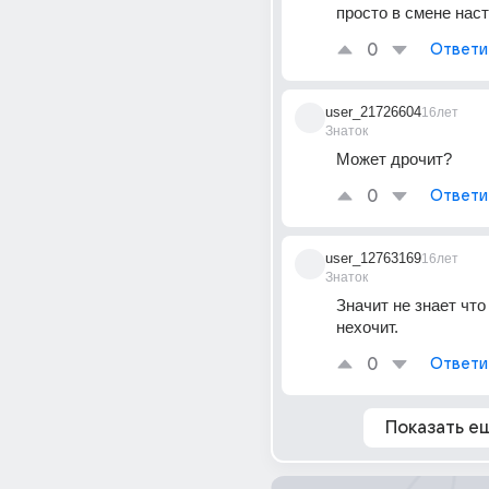
просто в смене нас
0
Ответи
user_21726604
16лет
Знаток
Может дрочит?
0
Ответи
user_12763169
16лет
Знаток
Значит не знает что 
нехочит.
0
Ответи
Показать е