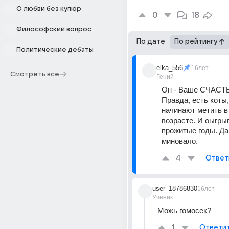
О любви без купюр
0
18
Философский вопрос
По дате
По рейтингу
Политические дебаты
elka_556
16лет
Смотреть все
Гений
Он - Ваше СЧАСТЬ
Правда, есть коты,
начинают метить в
возрасте. И оыгрыв
прожитые годы. Дай
миновало.
4
Ответ
user_18786830
16лет
Ученик
Можь гомосек?
1
Ответи