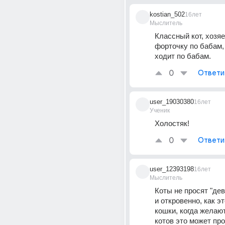
kostian_502
16лет
Мыслитель
Классный кот, хозяев
форточку по бабам, 
ходит по бабам.
0
Ответи
user_19030380
16лет
Ученик
Холостяк!
0
Ответи
user_12393198
16лет
Мыслитель
Коты не просят "дево
и откровенно, как эт
кошки, когда желают
котов это может про