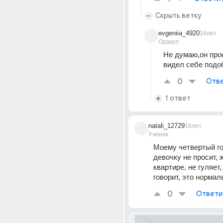
Скрыть ветку
evgeniia_4920
16лет
Оракул
Не думаю,он прос
видел себе подо
0
Отве
1 ответ
natali_12729
16лет
Ученик
Моему четвертый год
девочку не просит, ж
квартире, не гуляет,
говорит, это нормал
0
Ответи