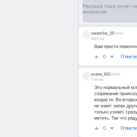
sarancha_10
16лет
Мастер
Вам просто повезло
0
Ответи
oxana_603
16лет
Ученик
Это нормальный кот.
созревание происход
возрасте. Во-вторых
не знает запах други
только узнает, сразу
метить. Так что раду
0
Ответи