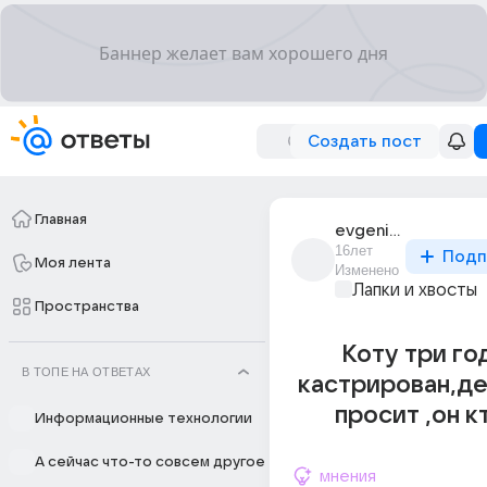
Создать пост
Главная
evgeniia_4920
16лет
Подп
Моя лента
Изменено
Лапки и хвосты
Пространства
Коту три год
В ТОПЕ НА ОТВЕТАХ
кастрирован,де
просит ,он к
Информационные технологии
А сейчас что-то совсем другое
мнения