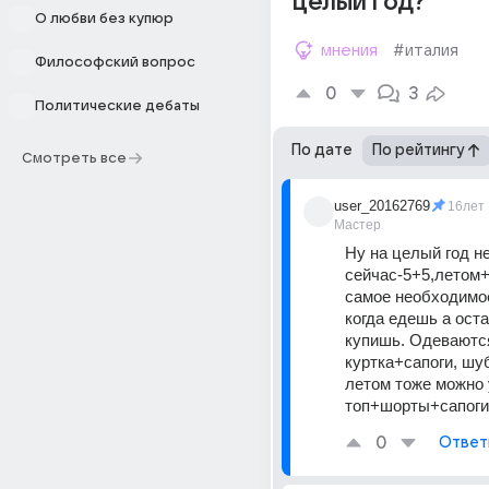
целый год?
О любви без купюр
мнения
#италия
Философский вопрос
0
3
Политические дебаты
По дате
По рейтингу
Смотреть все
user_20162769
16лет
Мастер
Ну на целый год не
сейчас-5+5,летом+
самое необходимое 
когда едешь а оста
купишь. Одеваются
куртка+сапоги, шу
летом тоже можно 
топ+шорты+сапоги
0
Ответ