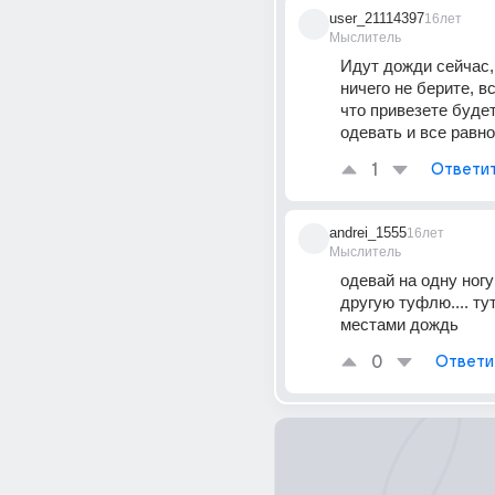
user_21114397
16лет
Мыслитель
Идут дожди сейчас, 
ничего не берите, вс
что привезете будет
одевать и все равно
1
Ответи
andrei_1555
16лет
Мыслитель
одевай на одну ногу
другую туфлю.... тут
местами дождь
0
Ответи