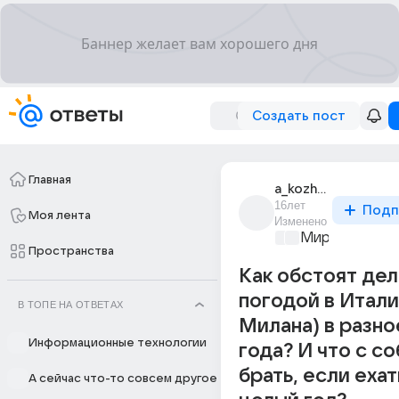
Создать пост
Главная
a_kozhageldina
16лет
Подп
Моя лента
Изменено
Мир и его лю
Пространства
Как обстоят дел
погодой в Итали
В ТОПЕ НА ОТВЕТАХ
Милана) в разно
Информационные технологии
года? И что с с
брать, если ехат
А сейчас что-то совсем другое