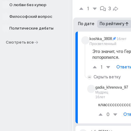
О любви без купюр
1
3
Философский вопрос
По дате
По рейтингу
Политические дебаты
koshka_3808
16лет
Смотреть все
Просветленный
Это значит, что Гер
поторопился.
1
Ответ
Скрыть ветку
gadia_khrenova_97
Мудрец
16лет
классссссссссс
0
Отв