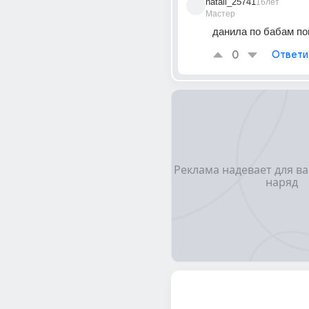
natali_25741
16лет
Мастер
данила по бабам по
0
Ответи