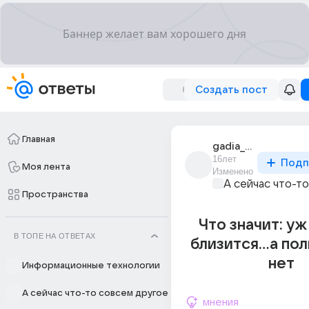
Создать пост
Главная
gadia_khrenova_97
16лет
Подп
Моя лента
Изменено
А сейчас что-т
Пространства
Что значит: уж
В ТОПЕ НА ОТВЕТАХ
близится...а по
нет
Информационные технологии
А сейчас что-то совсем другое
мнения