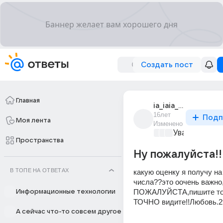
Создать пост
Главная
ia_iaia_92
16лет
Подп
Моя лента
Изменено
Уважаемый м
Пространства
Ну пожалуйста!!
В ТОПЕ НА ОТВЕТАХ
какую оценку я получу на 
числа??это оочень важно,
ПОЖАЛУЙСТА,пишите тол
Информационные технологии
ТОЧНО видите!!Любовь.2
А сейчас что-то совсем другое