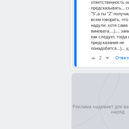
ответственность оц
предсказывать... с
"5",а ты "2" получи
всем говорить, что 
надули. хотя сама 
виновата....).... за
как следует, тогда и
предсказания не 
понадобятся...)... 
2
Ответ