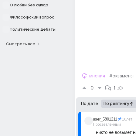
О любви без купюр
Философский вопрос
Политические дебаты
Смотреть все
мнения
#экзамены
0
1
По дате
По рейтингу
user_5801211
16лет
Просветленный
никто не возьмёт н