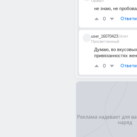
Оракул
не знаю, не пробов
0
Ответи
user_16070423
16лет
Просветленный
Думаю, во вкусовых
привязанностях же
0
Ответи