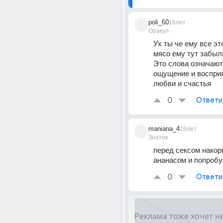
poli_60
16лет
Оракул
Ух ты че ему все эт
мясо ему тут забыли..
Это слова означают
ощущение и восприят
любви и счастья
0
Ответи
maniana_4
16лет
Знаток
перед сексом накорм
ананасом и попробуй
0
Ответи