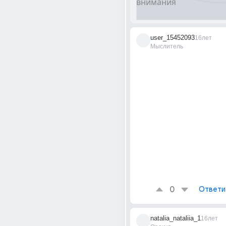
user_15452093
16лет
Мыслитель
0
Ответи
natalia_nataliia_1
16лет