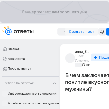
Создать пост
Главная
anna_8654
16лет
Подп
Моя лента
Изменено
О любви без 
Пространства
В чем заключае
понитие вкусно
В ТОПЕ НА ОТВЕТАХ
мужчины?
Информационные технологии
А сейчас что-то совсем другое