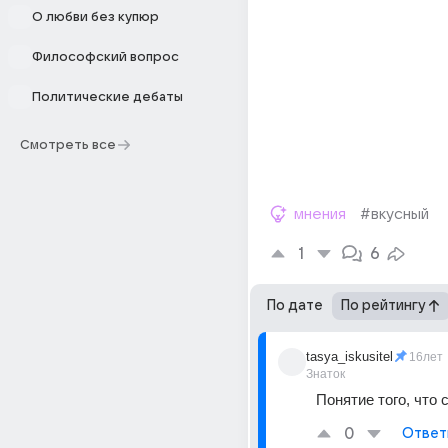
О любви без купюр
Философский вопрос
Политические дебаты
Смотреть все
мнения
#вкусный
1
6
По дате
По рейтингу
tasya_iskusitel
16лет
Знаток
Понятие того, что 
0
Ответ