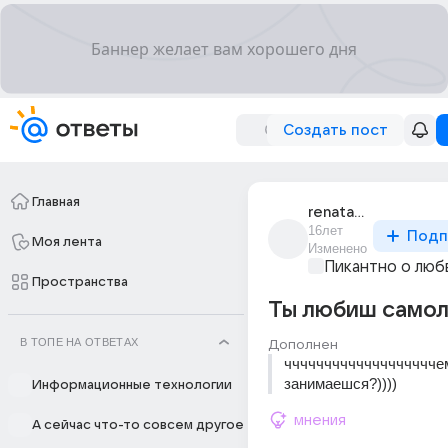
Создать пост
Главная
renata_malinina_1
16лет
Подп
Моя лента
Изменено
Пикантно о люб
Пространства
Ты любиш самол
В ТОПЕ НА ОТВЕТАХ
Дополнен
чччччччччччччччччччем
занимаешся?))))
Информационные технологии
мнения
А сейчас что-то совсем другое