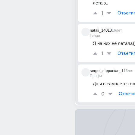
летаю..
1
Ответи
natali_14013
16лет
Гений
Я на них не летала))))
1
Ответи
sergei_stepanian_1
16лет
Профи
Да и в самолете то
0
Ответи