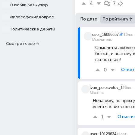
4
7
О любви без купюр
Философский вопрос
По дате
По рейтингу
Политические дебаты
user_16096657
16лет
Мыслитель
Смотреть все
Самолеты люблю но
боюсь, и поэтому в
всегда пьян!
0
Ответ
ivan_peresvetov_1
16лет
Мастер
Ненавижу, но приход
всего я в них сплю 
1
Ответи
user_10129634
16лет