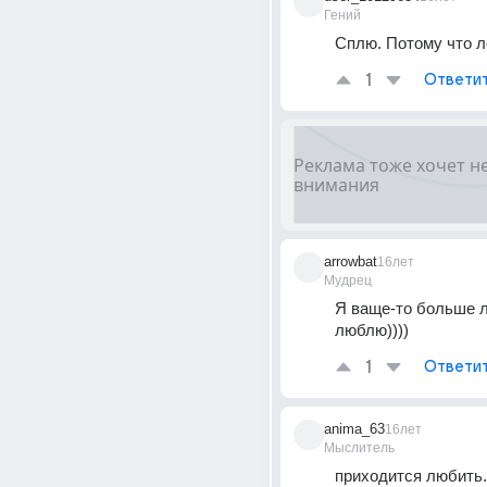
Гений
Сплю. Потому что ле
1
Ответи
arrowbat
16лет
Мудрец
Я ваще-то больше л
люблю))))
1
Ответи
anima_63
16лет
Мыслитель
приходится любить. .