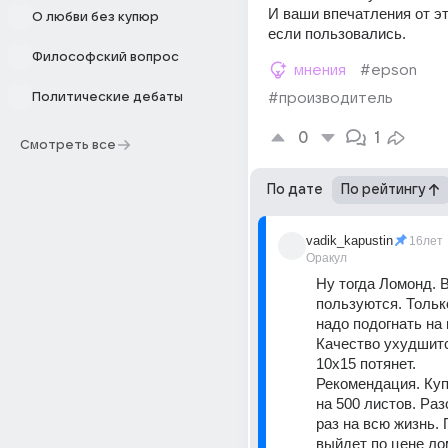
И ваши впечатления от эт
О любви без купюр
если пользовались.
Философский вопрос
мнения
#epson
Политические дебаты
#производитель
0
1
Смотреть все
По дате
По рейтингу
vadik_kapustin
16лет
Оракул
Ну тогда Ломонд. В
пользуются. Тольк
надо подогнать на 
Качество ухудшится
10х15 потянет. 
Рекомендация. Купи
на 500 листов. Раз
раз на всю жизнь. 
выйдет по цене лом