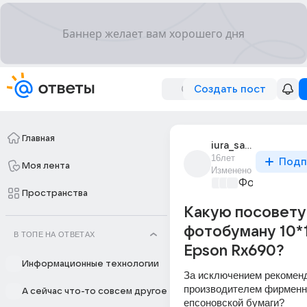
Создать пост
Главная
iura_saprunov
16лет
Подп
Моя лента
Изменено
Фото, видео
Пространства
Какую посовет
фотобуману 10*
В ТОПЕ НА ОТВЕТАХ
Epson Rx690?
Информационные технологии
За исключением рекоменд
производителем фирменн
А сейчас что-то совсем другое
епсоновской бумаги? 