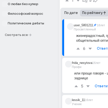
1
5
О любви без купюр
По дате
По рейтингу
Философский вопрос
Политические дебаты
user_5801211
16лет
Просветленный
Смотреть все
жизнерадостный, г
общительный оптим
6
Ответ
frida_nesytova
16лет
Профи
или проще говоря - 
заднице
5
Ответи
lessik_11
16лет
Ученик