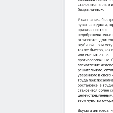
становится вялым и 
безразличным. 
У сангвиника быстро
чувства радости, гор
привязанности и 
недоброжелательства
отличаются длитель
глубиной – они могу
так же быстро, как и
или смениться на 
противоположные. О
впечатление челове
решительного, оптим
уверенного в своих 
труда приспосаблива
обстановке, в трудн
становится более с
целеустремленным, 
этом чувство юмора
Вкусы и интересы н