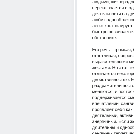
людьми, жизнерадост
переключается с одн
деятельности на друг
любит однообразной
легко контролирует 
быстро осваивается 
обстановке. 
Его речь – громкая, 
отчетливая, сопров
выразительными мим
жестами. Но этот т
отличается некоторо
двойственностью. Е
раздражители посто
меняются, и постоян
поддерживается сме
впечатлений, сангви
проявляет себя как 
деятельный, активны
энергичный. Если ж
длительны и однооб
сангвиник теряет инт