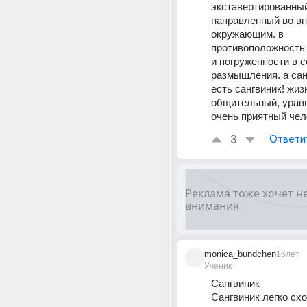
экставертированный 
направленный во вне
окружающим. в 
противоположность 
и погруженности в с
размышления. а санг
есть сангвиник! жиз
общительный, урав
очень приятный чел
3
Ответи
monica_bundchen
16лет
Ученик
Сангвиник 
Сангвиник легко схо