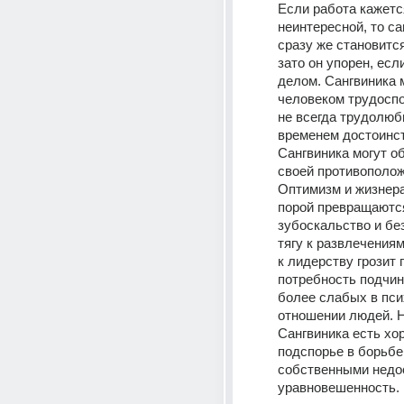
Если работа кажется
неинтересной, то са
сразу же становится
зато он упорен, есл
делом. Сангвиника 
человеком трудоспо
не всегда трудолюб
временем достоинст
Сангвиника могут об
своей противополож
Оптимизм и жизнера
порой превращаются
зубоскальство и бе
тягу к развлечениям
к лидерству грозит 
потребность подчин
более слабых в пси
отношении людей. Н
Сангвиника есть хо
подспорье в борьбе 
собственными недос
уравновешенность. 