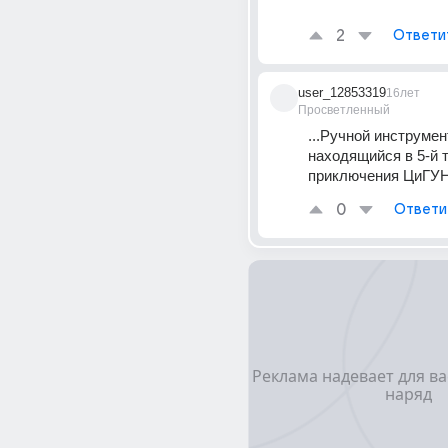
2
Ответи
user_12853319
16лет
Просветленный
...Ручной инструмен
находящийся в 5-й т
приключения ЦиГУН :
0
Ответи