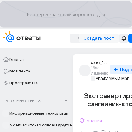
Создать пост
Главная
user_12772609
16лет
Подп
Моя лента
Изменено
Уважаемый маг
Пространства
Экстравертир
В ТОПЕ НА ОТВЕТАХ
сангвиник-кто 
Информационные технологии
мнения
А сейчас что-то совсем другое