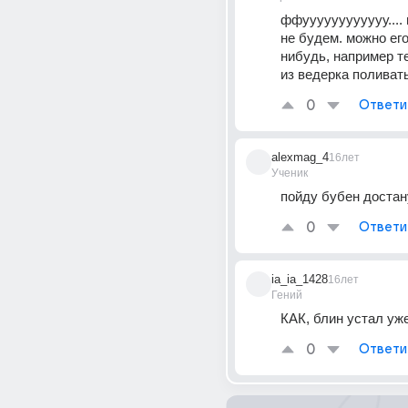
ффуууууууууууу.... 
не будем. можно его 
нибудь, например те
из ведерка поливать
0
Ответи
alexmag_4
16лет
Ученик
пойду бубен достан
0
Ответи
ia_ia_1428
16лет
Гений
КАК, блин устал уже
0
Ответи