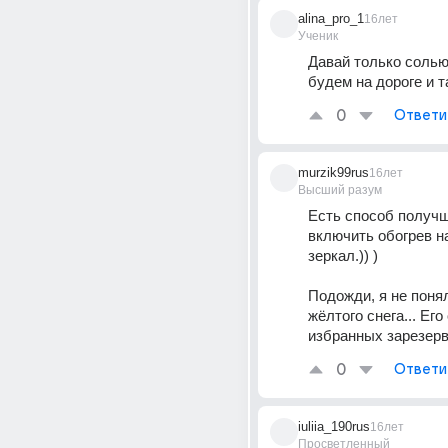
alina_pro_1
16лет
Ученик
Давай только солью
будем на дороге и т
0
Ответи
murzik99rus
16лет
Высший разум
Есть способ получш
включить обогрев н
зеркал.)) ) 
Подожди, я не понял
жёлтого снега... Его
избранных зарезерв
0
Ответи
iuliia_190rus
16лет
Просветленный