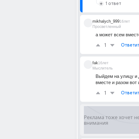
1 ответ
mikhalych_999
16лет
Просветленный
а может всем вместе
1
Ответи
fak
16лет
Мыслитель
Выйдем на улицу и 
вместе и разом вот 
1
Ответи