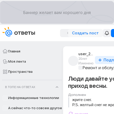
Создать пост
Главная
user_21039397
16лет
Подп
Моя лента
Изменено
Ремонт и обслу
Пространства
Люди давайте у
приход весны.
В ТОПЕ НА ОТВЕТАХ
Дополнен
Информационные технологии
жрите снег. 
P.S. желтый снег не жра
А сейчас что-то совсем другое