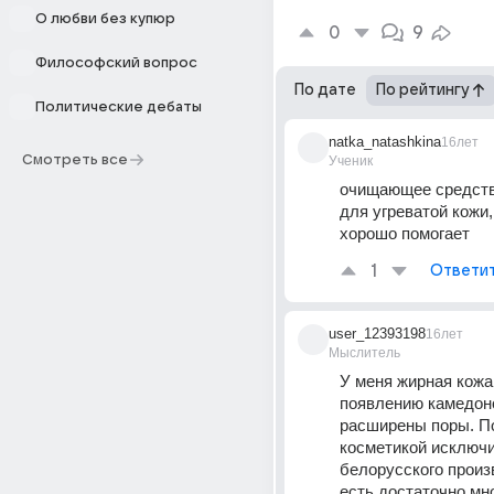
О любви без купюр
0
9
Философский вопрос
По дате
По рейтингу
Политические дебаты
natka_natashkina
16лет
Смотреть все
Ученик
очищающее средство
для угреватой кожи, 
хорошо помогает
1
Ответи
user_12393198
16лет
Мыслитель
У меня жирная кожа,
появлению камедоно
расширены поры. П
косметикой исключи
белорусского произв
есть достаточно мно