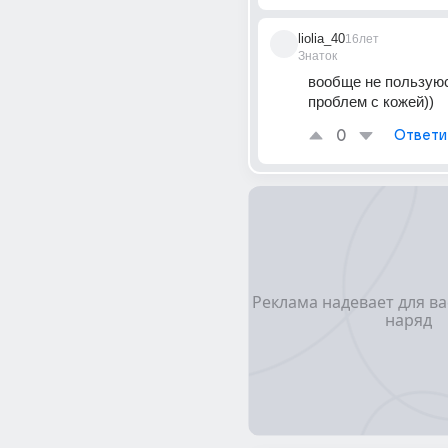
liolia_40
16лет
Знаток
вообще не пользуюсь
проблем с кожей))
0
Ответи