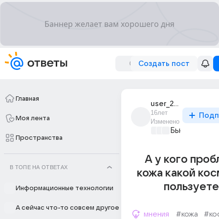
Создать пост
Главная
user_20506681
16лет
Подп
Моя лента
Изменено
Бьютилэнд
+2
Пространства
А у кого про
В ТОПЕ НА ОТВЕТАХ
кожа какой ко
пользуете
Информационные технологии
А сейчас что-то совсем другое
мнения
#кожа
#ко