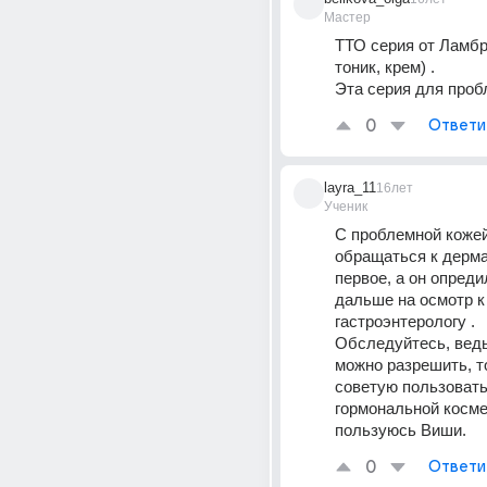
Мастер
ТТО серия от Ламбре 
тоник, крем) . 
Эта серия для проб
0
Ответи
layra_11
16лет
Ученик
С проблемной кожей
обращаться к дермат
первое, а он опредил
дальше на осмотр к 
гастроэнтерологу . 
Обследуйтесь, ведь
можно разрешить, то
советую пользовать
гормональной косме
пользуюсь Виши.
0
Ответи