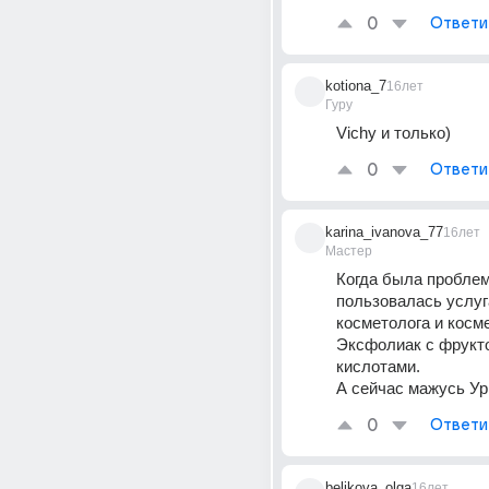
0
Ответи
kotiona_7
16лет
Гуру
Vichy и только)
0
Ответи
karina_ivanova_77
16лет
Мастер
Когда была проблем
пользовалась услуг
косметолога и косме
Эксфолиак с фрукт
кислотами. 
А сейчас мажусь У
0
Ответи
belikova_olga
16лет