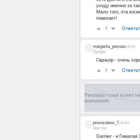
уходу именно за так
Мало того, эта косм
помогает!
1
Ответи
margarita_pervaia
16лет
Профи
Гарньер - очень хо
1
Ответи
provocateur_7
16лет
Мастер
Garnier - и Гималая 