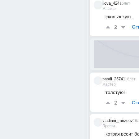
liova_424
16лет
Мастер
скользскую..
2
От
natali_25741
16лет
Мастер
толстую!
2
От
vladimir_mirzoev
16
Профи
котрая весит бо