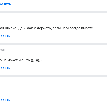
ветить
ая шыбко. Да и зачем держать, если ноги всегда вместе.
етить
16лет
 не может и быть )))))))))
етить
т
етить