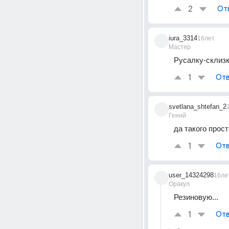
2
От
iura_3314
16лет
Мастер
Русалку-склизк
1
Отв
svetlana_shtefan_2
Гений
да такого просто
1
Отв
user_14324298
16ле
Оракул
Резиновую...
1
Отв