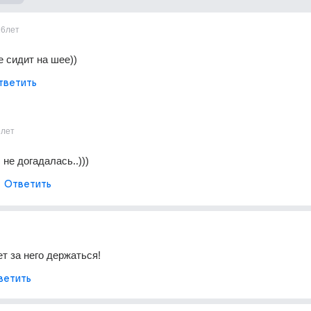
16лет
е сидит на шее))
тветить
6лет
не догадалась..)))
Ответить
ет за него держаться!
ветить