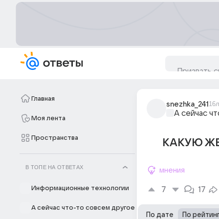
Главная
snezhka_241
16л
А сейчас ч
Моя лента
Пространства
КАКУЮ ЖЕ
В ТОПЕ НА ОТВЕТАХ
мнения
Информационные технологии
7
17
А сейчас что-то совсем другое
По дате
По рейтин