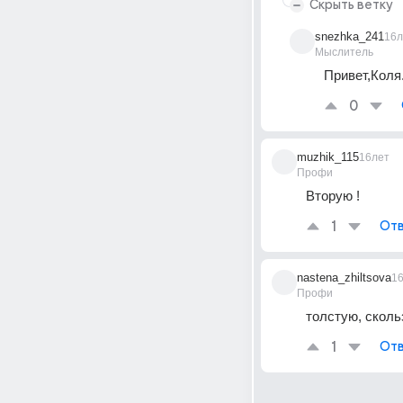
Скрыть ветку
snezhka_241
16л
Мыслитель
Привет,Коля.
0
muzhik_115
16лет
Профи
Вторую !
1
Отв
nastena_zhiltsova
1
Профи
толстую, скольз
1
Отв