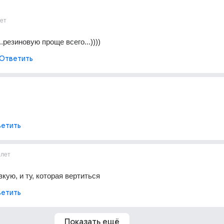
ет
.резиновую проще всего...))))
Ответить
етить
6лет
кую, и ту, которая вертиться
етить
Показать ещё