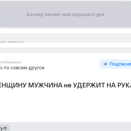
ет
Изменено
Подписа
то-то совсем другое
НЩИНУ МУЖЧИНА не УДЕРЖИТ НА РУК
гу