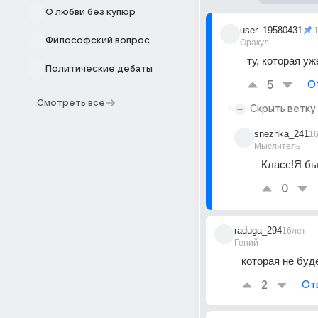
О любви без купюр
user_19580431
Философский вопрос
Оракул
ту, которая уж
Политические дебаты
5
О
Смотреть все
Скрыть ветку
snezhka_241
1
Мыслитель
Класс!Я бы 
0
raduga_294
16лет
Гений
которая не буд
2
От