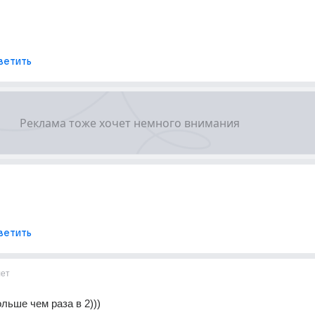
ветить
ветить
лет
льше чем раза в 2)))