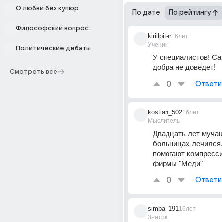
О любви без купюр
По дате
По рейтингу
Философский вопрос
kirillpiter
16лет
Ученик
Политические дебаты
У специалистов! Са
добра не доведет!
Смотреть все
0
Ответи
kostian_502
16лет
Мыслитель
Двадцать лет мучаю
больницах лечился.
помогают компресси
фирмы "Меди"
0
Ответи
simba_191
16лет
Знаток