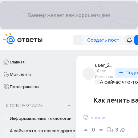
Создать пост
Главная
user_24287624
16лет
Подп
Моя лента
Изменено
А сейчас что-т
Пространства
Как лечить в
В ТОПЕ НА ОТВЕТАХ
мнения
Информационные технологии
0
3
А сейчас что-то совсем другое