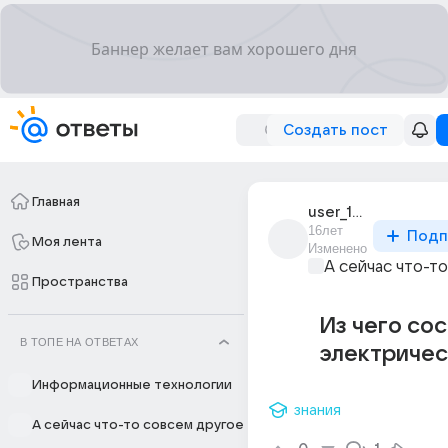
Создать пост
Главная
user_15737139
16лет
Подп
Моя лента
Изменено
А сейчас что-т
Пространства
Из чего со
В ТОПЕ НА ОТВЕТАХ
электричес
Информационные технологии
знания
А сейчас что-то совсем другое