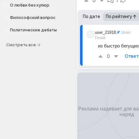
0
1
О любви без купюр
По дате
По рейтингу
Философский вопрос
Политические дебаты
user_21918
16лет
Гений
Смотреть все
из быстро бегущих
0
Ответ