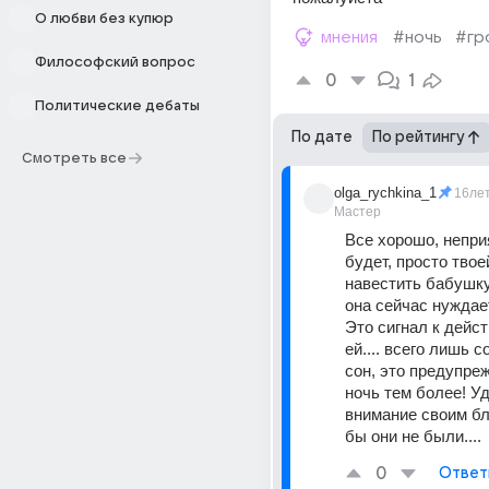
О любви без купюр
мнения
#ночь
#гр
Философский вопрос
0
1
Политические дебаты
По дате
По рейтингу
Смотреть все
olga_rychkina_1
16ле
Мастер
Все хорошо, неприя
будет, просто твое
навестить бабушку, 
она сейчас нуждае
Это сигнал к дейст
ей.... всего лишь с
сон, это предупреж
ночь тем более! Уд
внимание своим бли
бы они не были....
0
Ответ