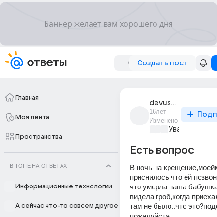
Создать пост
Главная
devushka_173
16лет
Подп
Моя лента
Изменено
Уважаемый м
Пространства
Есть вопрос
В ТОПЕ НА ОТВЕТАХ
В ночь на крещение,моей
приснилось,что ей позвон
что умерла наша бабушка
Информационные технологии
видела гроб,когда приехал
там не было..что это?под
А сейчас что-то совсем другое
пожалуйста