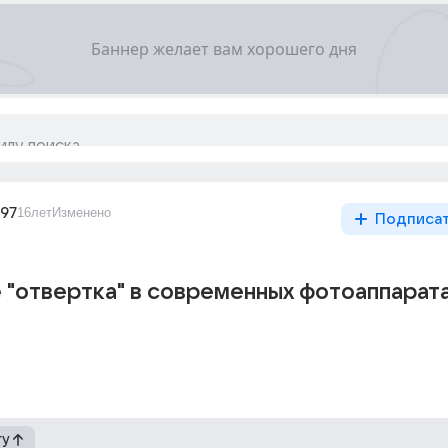
_97
16лет
Изменено
Подписа
е "отвертка" в современных фотоаппарат
гу