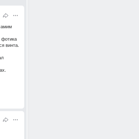
амим 
 фотика 
я винта. 
ал 
х. 