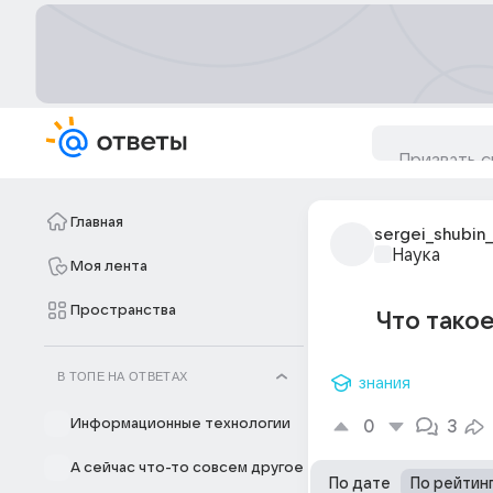
Главная
sergei_shubin
Наука
Моя лента
Пространства
Что тако
В ТОПЕ НА ОТВЕТАХ
знания
Информационные технологии
0
3
А сейчас что-то совсем другое
По дате
По рейтин