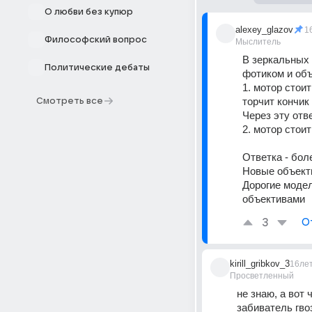
О любви без купюр
alexey_glazov
1
Философский вопрос
Мыслитель
В зеркальных
Политические дебаты
фотиком и об
1. мотор стои
торчит кончик
Смотреть все
Через эту отв
2. мотор стои
Ответка - бол
Новые объект
Дорогие модел
объективами
3
О
kirill_gribkov_3
16ле
Просветленный
не знаю, а вот 
забиватель гво