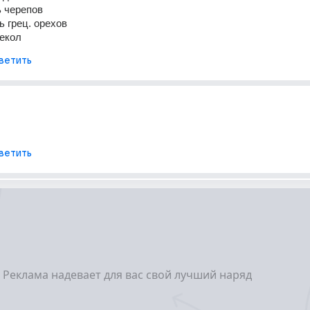
 черепов 
 грец. орехов 
екол
ветить
ветить