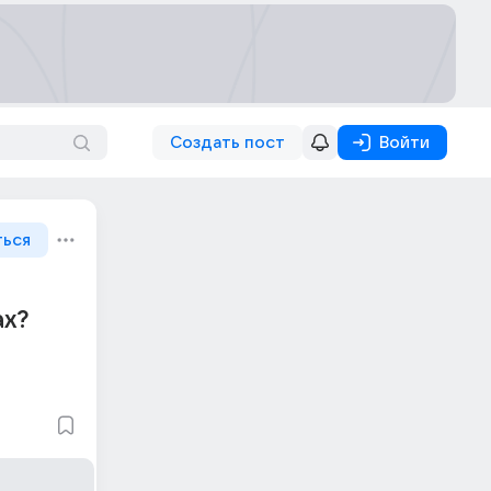
Создать пост
Войти
ться
ах?