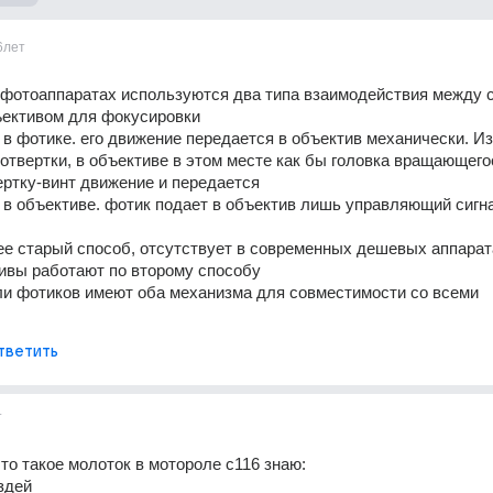
6лет
 фотоаппаратах используются два типа взаимодействия между с
ъективом для фокусировки 
т в фотике. его движение передается в объектив механически. Из
 отвертки, в объективе в этом месте как бы головка вращающегос
ертку-винт движение и передается 
т в объективе. фотик подает в объектив лишь управляющий сигн
ее старый способ, отсутствует в современных дешевых аппарата
ивы работают по второму способу 
и фотиков имеют оба механизма для совместимости со всеми 
тветить
т
что такое молоток в мотороле с116 знаю: 
здей 