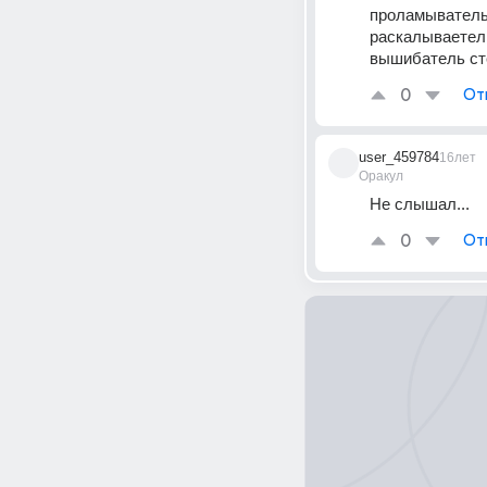
проламыватель
раскалываетель
вышибатель ст
0
От
user_459784
16лет
Оракул
Не слышал...
0
От