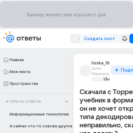
Создать пост
Главная
lisska_16
16лет
Подп
Моя лента
Изменено
Информацио
Пространства
Скачала с Торре
учебник в форма
В ТОПЕ НА ОТВЕТАХ
он не хочет отк
Информационные технологии
типа декодиров
неправильно, с
А сейчас что-то совсем другое