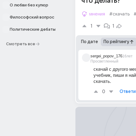
что делать?
О любви без купюр
мнения
#скачать
Философский вопрос
1
1
Политические дебаты
По дате
По рейтингу
Смотреть все
sergei_popov_176
16лет
Просветленный
скачай с другого мес
учебник, пиши я найд
скачать.
0
Ответи